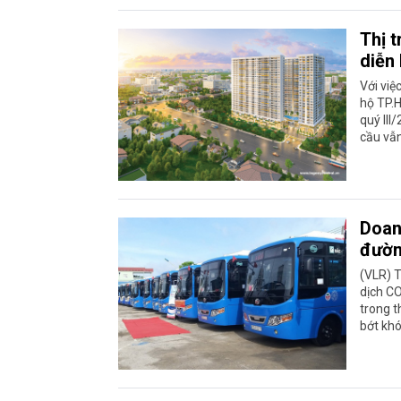
Thị 
diễn
Với việ
hộ TP.
quý III
cầu vẫ
Doanh
đườn
(VLR) T
dịch CO
trong t
bớt khó