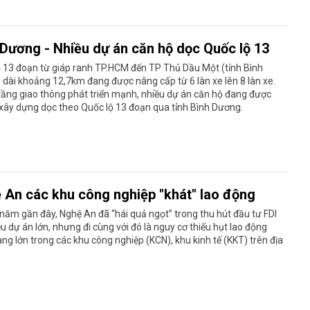
 Dương - Nhiều dự án căn hộ dọc Quốc lộ 13
 13 đoạn từ giáp ranh TP.HCM đến TP Thủ Dầu Một (tỉnh Bình
dài khoảng 12,7km đang được nâng cấp từ 6 làn xe lên 8 làn xe.
tầng giao thông phát triển mạnh, nhiều dự án căn hộ đang được
xây dựng dọc theo Quốc lộ 13 đoạn qua tỉnh Bình Dương.
 An các khu công nghiệp "khát" lao động
ăm gần đây, Nghệ An đã “hái quả ngọt” trong thu hút đầu tư FDI
ều dự án lớn, nhưng đi cùng với đó là nguy cơ thiếu hụt lao động
ng lớn trong các khu công nghiệp (KCN), khu kinh tế (KKT) trên địa