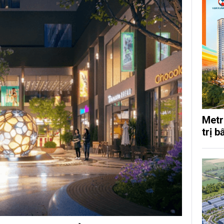
Metr
trị b