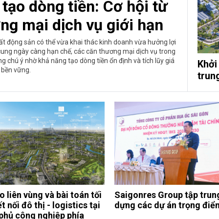
tạo dòng tiền: Cơ hội từ
ng mại dịch vụ giới hạn
ất động sản có thể vừa khai thác kinh doanh vừa hưởng lợi
 cung ngày càng hạn chế, các căn thương mại dịch vụ trong
g chú ý nhờ khả năng tạo dòng tiền ổn định và tích lũy giá
Khởi
ị bền vững.
trun
 liên vùng và bài toán tối
Saigonres Group tập trun
t nối đô thị - logistics tại
dựng các dự án trọng điể
 phủ công nghiệp phía