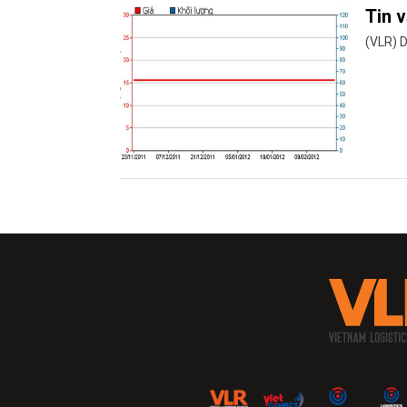
Tin 
(VLR) D