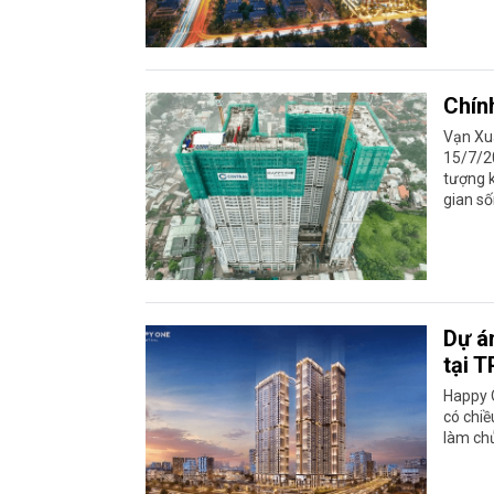
Chín
Vạn Xuâ
15/7/202
tượng k
gian số
Dự á
tại 
Happy O
có chiề
làm chủ