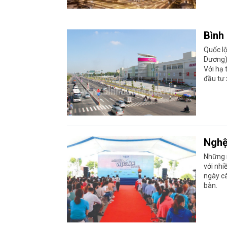
Bình
Quốc lộ
Dương) 
Với hạ 
đầu tư 
Nghệ
Những n
với nhi
ngày cà
bàn.