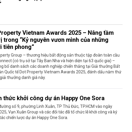
”
Property Vietnam Awards 2025 – Nâng tầm
trị trong “Kỷ nguyên vươn mình của những
i tiên phong”
perty Group – thương hiệu bất động sản thuộc tập đoàn toàn cầu
Connect (có trụ sở tại Tây Ban Nha và hiện diện tại 63 quốc gia) –
g bố danh sách các doanh nghiệp chiến thắng tại Giải thưởng Bất
ản Quốc tế Dot Property Vietnam Awards 2025, đánh dấu năm thứ
giải thưởng danh giá này.
h thức khởi công dự án Happy One Sora
 đường số 9, phường Linh Xuân, TP Thủ Đức, TP.HCM vào ngày
25, Vạn Xuân Group và các đối tác đã tổ chức lễ khởi công và ký
 tác chiến lược dự án Happy One Sora.