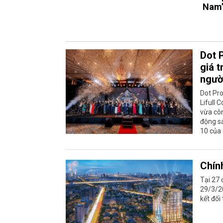
Nam
Dot 
giá 
ngườ
Dot Pro
Lifull 
vừa côn
động s
10 của 
Chín
Tại 27
29/3/20
kết đối