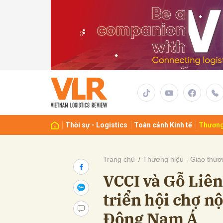
Gửi 
Thời sự - Logistics
Toàn cảnh Kinh tế
Thương
Trang chủ
Thương hiệu - Giao thươ
VCCI và Gỗ Liên
triển hội chợ n
Đông Nam Á