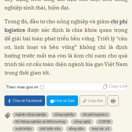
nghiệp sinh thái, hiện đại.
Trong đó, đầu tư cho nông nghiệp và giảm
chi phí
logistics
được xác định là chìa khóa quan trọng
để giải bài toán phát triển bền vững. Triết lý “căn
cơ, linh hoạt và bền vững” không chỉ là định
hướng trước mắt mà còn là kim chỉ nam cho quá
trình tái cơ cấu toàn diện ngành lúa gạo Việt Nam
trong thời gian tới.
Copy Link
Theo mae.gov.vn
Chia sẻ Facebook
Chia sẻ Zalo
Copy link
ngành nông nghiệp
nông nghiệp
chi phí logistics
Bộ Nông nghiệp và Môi trường
công nghệ
COP26
xuất khẩu
chế biến sâu
nông dân
hợp tác xã