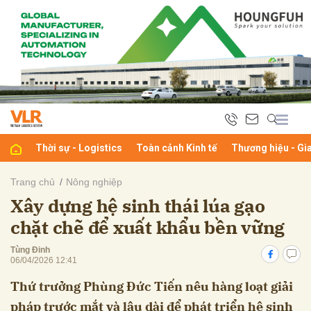
bình luận
Thời sự - Logistics
Toàn cảnh Kinh tế
Thương hiệu - Gi
Trang chủ
Nông nghiệp
Xây dựng hệ sinh thái lúa gạo
Hủy
G
chặt chẽ để xuất khẩu bền vững
Tùng Đinh
06/04/2026 12:41
Thứ trưởng Phùng Đức Tiến nêu hàng loạt giải
pháp trước mắt và lâu dài để phát triển hệ sinh