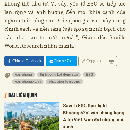
không thể đầu tư. Vì vậy, yếu tố ESG sẽ tiếp tục
lan rộng và ảnh hưởng đến mọi khía cạnh của
ngành bất động sản. Các quốc gia cần xây dựng
chính sách và nền tảng luật tạo sự minh bạch cho
các nhà đầu tư nước ngoài”, Giám đốc Savills
World Research nhấn mạnh.
Chia sẻ Facebook
Chia sẻ Zalo
Copy link
văn phòng
thị trường bất động sản
ESG
văn phòng xanh
phát triển bền vững
BÀI LIÊN QUAN
Savills ESG Spotlight -
Khoảng 52% văn phòng hạng
A tại Việt Nam đạt chứng chỉ
xanh