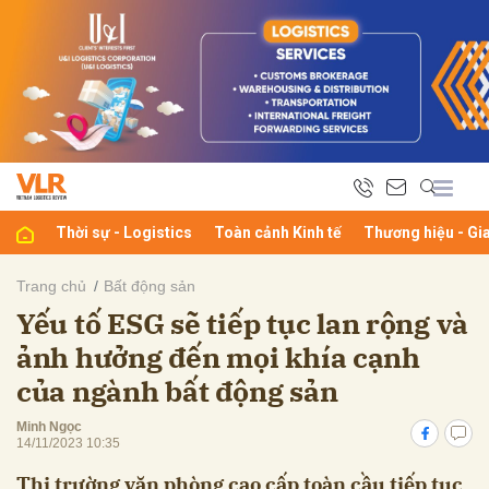
bình luận
Thời sự - Logistics
Toàn cảnh Kinh tế
Thương hiệu - Gi
Trang chủ
Bất động sản
Yếu tố ESG sẽ tiếp tục lan rộng và
Hủy
G
ảnh hưởng đến mọi khía cạnh
của ngành bất động sản
Minh Ngọc
14/11/2023 10:35
Thị trường văn phòng cao cấp toàn cầu tiếp tục