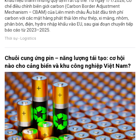
khẩu hiệu thành những quy định rất cụ thể. Từ ngày 1/1/2026, Cơ
chế điều chỉnh biên giới carbon (Carbon Border Adjustment
Mechanism – CBAM) của Liên minh châu Âu bắt đầu tính phí
carbon với các mặt hàng phát thải lớn như thép, xi măng, nhôm,
phân bón, điện, hydro nhập khẩu vào EU, sau giai đoạn chuyển tiếp
báo cáo từ 2023–2025.
Thời sự - Logistics
Chuỗi cung ứng pin – năng lượng tái tạo: cơ hội
nào cho cảng biển và khu công nghiệp Việt Nam?