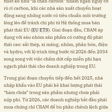
thiết kế như “lá chắn carbon” nhằm ngăn nguy cơ
rò rỉ carbon, khi các nhà sản xuất chuyển hoạt
động sang những nước có tiêu chuẩn môi trường
lỏng lẻo để tránh chi phí từ Hệ thống mua bán
phát thải EU (
EU ETS
). Giai đoạn đầu, CBAM áp
dụng với sáu nhóm sản phẩm có cường độ phát
thải cao: sắt thép, xi măng, nhôm, phân bón, điện
và hydro, với lộ trình từng bước từ 2026 đến 2034
song song với việc chấm dứt cấp miễn phí hạn
ngạch phát thải cho doanh nghiệp trong EU.
Trong giai đoạn chuyển tiếp đến hết 2025, nhà
nhập khẩu vào EU phải kê khai lượng phát thải
“hàm chứa” trong sản phẩm nhưng chưa phải
nộp phí. Từ 2026, các doanh nghiệp bắt đầu phải
mua chứng chỉ CBAM để bù phần chênh lệch giữa