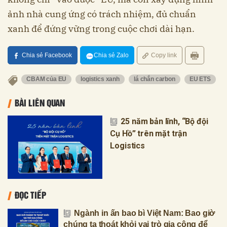
ảnh nhà cung ứng có trách nhiệm, đủ chuẩn
xanh để đứng vững trong cuộc chơi dài hạn.
Chia sẻ Facebook
Chia sẻ Zalo
Copy link
CBAM của EU
logistics xanh
lá chắn carbon
EU ETS
BÀI LIÊN QUAN
25 năm bản lĩnh, “Bộ đội
Cụ Hồ” trên mặt trận
Logistics
ĐỌC TIẾP
Ngành in ấn bao bì Việt Nam: Bao giờ
chúng ta thoát khỏi vai trò gia công để