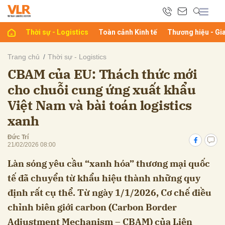
Thời sự - Logistics
Toàn cảnh Kinh tế
Thương hiệu - Gi
bình luận
Trang chủ
Thời sự - Logistics
CBAM của EU: Thách thức mới
cho chuỗi cung ứng xuất khẩu
Việt Nam và bài toán logistics
xanh
Đức Trí
21/02/2026 08:00
Hủy
G
Làn sóng yêu cầu “xanh hóa” thương mại quốc
tế đã chuyển từ khẩu hiệu thành những quy
định rất cụ thể. Từ ngày 1/1/2026, Cơ chế điều
chỉnh biên giới carbon (Carbon Border
Adjustment Mechanism – CBAM) của Liên