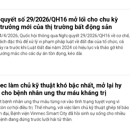
 quyết số 29/2026/QH16 mở lối cho chu kỳ
 trưởng mới của thị trường bất động sản
4/4/2026, Quốc hội thông qua Nghị quyết 29/2026/QH16 về cơ chế,
ách đặc thù để xử lý vi phạm pháp luật về đất đai của tổ chức, cá
y ra trước khi Luật Đất đai năm 2024 có hiệu lực và tháo gỡ khó
ướng mắc cho các dự án tồn đọng, kéo dài.
ec làm chủ kỹ thuật khó bậc nhất, mở lại hy
 cho bệnh nhân ung thư máu kháng trị
t bệnh nhân ung thư máu từng rơi vào tình trạng tuyệt vọng vì
òn cơ hội điều trị. Thế nhưng, với việc làm chủ kỹ thuật ghép tế bào
n đại, Bệnh viện Vinmec Smart City đã hồi sinh sự sống cho nhiều
ệnh đang đứng trước lưỡi hái tử thần.