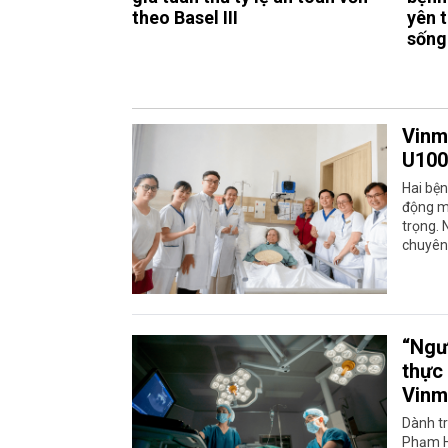
theo Basel III
yên 
sống
Vinm
U100
Hai bện
động m
trọng. 
chuyên 
“Ngư
thực
Vinm
Dành t
Phạm H