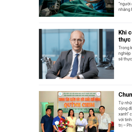
“người 
nhàng h
Khi c
thực 
Trong k
nghiệp 
sẽ thực
Chun
Từ nhữn
cộng đ
xanh” c
với tin
trị – P