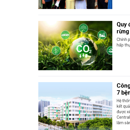
Quy 
rừng
Chính 
hấp thụ
Công
7 bệ
Hệ thốn
kết quả
được xế
Central
lâm sàn