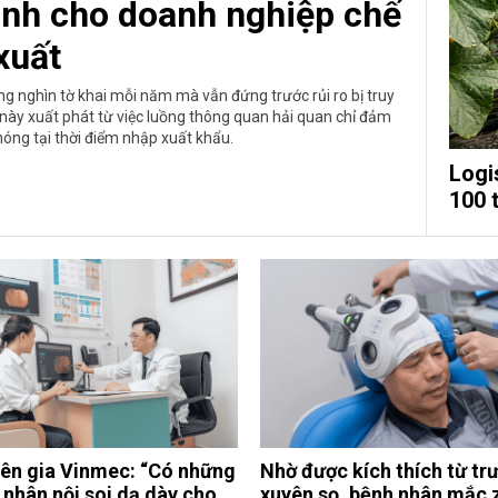
dành cho doanh nghiệp chế
xuất
g nghìn tờ khai mỗi năm mà vẫn đứng trước rủi ro bị truy
ý này xuất phát từ việc luồng thông quan hải quan chỉ đảm
óng tại thời điểm nhập xuất khẩu.
Logi
100 
ên gia Vinmec: “Có những
Nhờ được kích thích từ tr
 nhân nội soi dạ dày cho
xuyên sọ, bệnh nhân mắc 