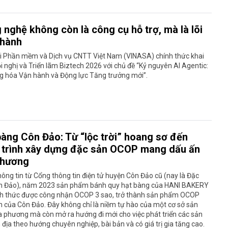
 nghệ không còn là công cụ hỗ trợ, mà là lõi
 hành
ội Phần mềm và Dịch vụ CNTT Việt Nam (VINASA) chính thức khai
 nghị và Triển lãm Biztech 2026 với chủ đề “Kỷ nguyên AI Agentic:
g hóa Vận hành và Động lực Tăng trưởng mới”.
bàng Côn Đảo: Từ “lộc trời” hoang sơ đến
 trình xây dựng đặc sản OCOP mang dấu ấn
phương
ông tin từ Cổng thông tin điện tử huyện Côn Đảo cũ (nay là Đặc
n Đảo), năm 2023 sản phẩm bánh quy hạt bàng của HANI BAKERY
nh thức được công nhận OCOP 3 sao, trở thành sản phẩm OCOP
n của Côn Đảo. Đây không chỉ là niềm tự hào của một cơ sở sản
a phương mà còn mở ra hướng đi mới cho việc phát triển các sản
 địa theo hướng chuyên nghiệp, bài bản và có giá trị gia tăng cao.