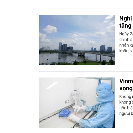
Nghị
tăng
Ngày 2
chính s
nhân xả
khăn, v
Vinm
vọng
Không í
không c
gốc hiệ
người b