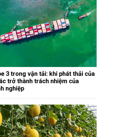
e 3 trong vận tải: khi phát thải của
tác trở thành trách nhiệm của
h nghiệp