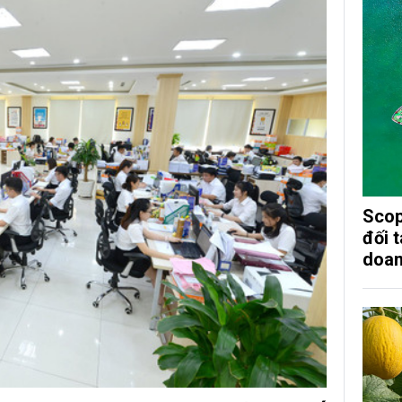
Scop
đối 
doan