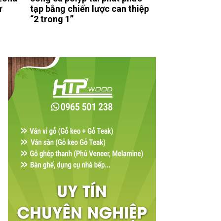
ư
tạp bằng chiến lược can thiệp
“2 trong 1”