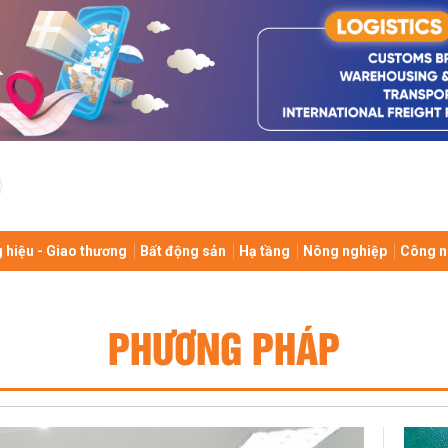
 hiệu - Giao thương
Bất động sản
Hạ tầng
Nông nghiệp
Công n
PHƯƠNG PHÁP