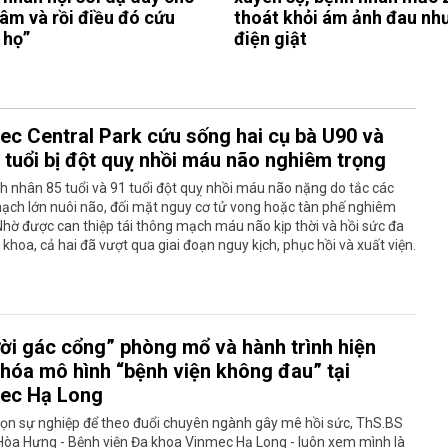
tâm và rồi điều đó cứu
thoát khỏi ám ảnh đau nh
 họ”
điện giật
ec Central Park cứu sống hai cụ bà U90 và
 tuổi bị đột quỵ nhồi máu não nghiêm trọng
h nhân 85 tuổi và 91 tuổi đột quỵ nhồi máu não nặng do tắc các
ạch lớn nuôi não, đối mặt nguy cơ tử vong hoặc tàn phế nghiêm
Nhờ được can thiệp tái thông mạch máu não kịp thời và hồi sức đa
khoa, cả hai đã vượt qua giai đoạn nguy kịch, phục hồi và xuất viện.
ời gác cổng” phòng mổ và hành trình hiện
 hóa mô hình “bệnh viện không đau” tại
ec Hạ Long
rọn sự nghiệp để theo đuổi chuyên ngành gây mê hồi sức, ThS.BS
òa Hưng - Bệnh viện Đa khoa Vinmec Hạ Long - luôn xem mình là