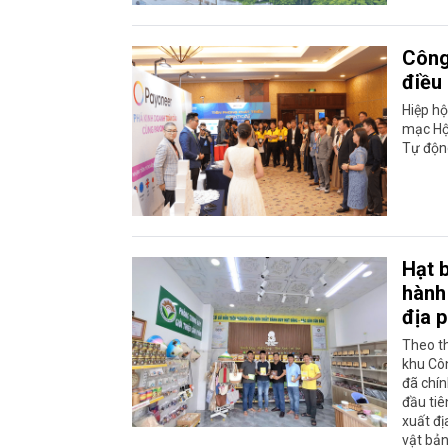
Công
điều
Hiệp h
mạc Hội
Tự độn
Hạt 
hành
địa 
Theo th
khu Cô
đã chí
đầu tiê
xuất đị
vật bản