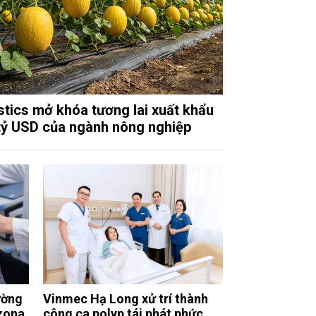
stics mở khóa tương lai xuất khẩu
tỷ USD của ngành nông nghiệp
ường
Vinmec Hạ Long xử trí thành
zona
công ca polyp tái phát phức