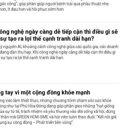
gác cổng”, góp phần giúp người bệnh trải qua phẫu thuật nhẹ
ơn, ít đau hơn và hồi phục sớm hơn.
ông nghệ ngày càng dễ tiếp cận thì điều gì sẽ
sự tạo ra lợi thế cạnh tranh dài hạn?
ỷ nguyên AI, khoảng cách công nghệ giữa các quốc gia, các doanh
đang dần thu hẹp. Khi công nghệ ngày càng dễ tiếp cận thì điều gì
 sự tạo ra lợi thế cạnh tranh dài hạn.
g tay vì một cộng đồng khỏe mạnh
g việc làm thiết thực, những chương trình chăm sóc sức khỏe
ồng như tại Phú Hòa Đông đang góp phần gieo những “hạt giống
ủa sự tử tế, trách nhiệm và yêu thương vào đời sống xã hội, đúng
h thần mà GREEN HCM-SME và hội viên luôn theo đuổi: “Kết nối giá
hụng sự cộng đồng – Phát triển bền vững”.