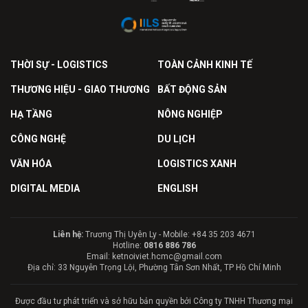
THỜI SỰ - LOGISTICS
TOÀN CẢNH KINH TẾ
THƯƠNG HIỆU - GIAO THƯƠNG
BẤT ĐỘNG SẢN
HẠ TẦNG
NÔNG NGHIỆP
CÔNG NGHỆ
DU LỊCH
VĂN HÓA
LOGISTICS XANH
DIGITAL MEDIA
ENGLISH
Liên hệ:
Trương Thị Uyên Ly - Mobile: +84 35 203 4671
Hotline:
0816 886 786
Email: ketnoiviet.hcmc@gmail.com
Địa chỉ: 33 Nguyễn Trọng Lội, Phường Tân Sơn Nhất, TP Hồ Chí Minh
Được đầu tư phát triển và sở hữu bản quyền bởi Công ty TNHH Thương mại