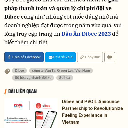
pháp thanh toán và quản lý chi phí đội xe
Dibee
cũng như những cột mốc đáng nhớ mà
doanh nghiệp đạt được trong năm vừa qua, vui
lòng truy cập trang tin
D
ấ
u
Ấ
n Dibee 2023
để
biết thêm chi tiết.
Chia sẻ Facebook
Chia sẻ Zalo
Copy link
Dibee
công ty Vận Tải Green Leaf Việt Nam
Số hóa vận hành đội xe
Số hóa
BÀI LIÊN QUAN
Dibee and PVOIL Announce
Partnership to Revolutionize
Fueling Experience in
Vietnam