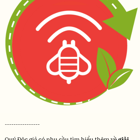
----------------
Quý Độc giả có nhu cầu tìm hiểu thêm về
giải