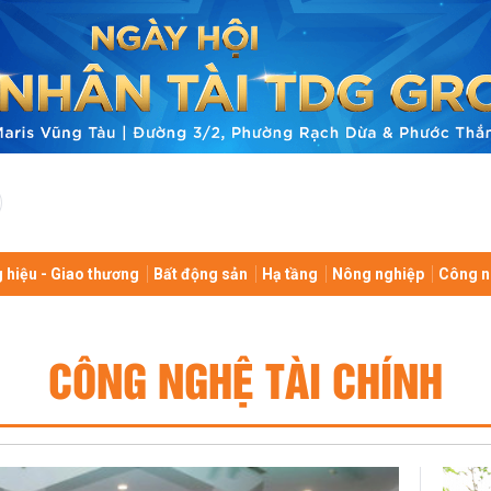
 hiệu - Giao thương
Bất động sản
Hạ tầng
Nông nghiệp
Công n
CÔNG NGHỆ TÀI CHÍNH