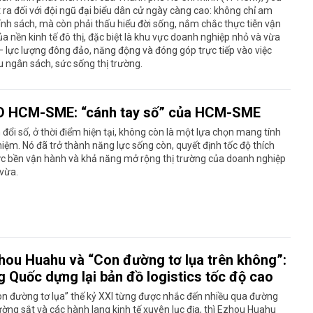
 ra đối với đội ngũ đại biểu dân cử ngày càng cao: không chỉ am
ính sách, mà còn phải thấu hiểu đời sống, nắm chắc thực tiễn vận
a nền kinh tế đô thị, đặc biệt là khu vực doanh nghiệp nhỏ và vừa
 lực lượng đông đảo, năng động và đóng góp trực tiếp vào việc
u ngân sách, sức sống thị trường.
D HCM-SME: “cánh tay số” của HCM-SME
đổi số, ở thời điểm hiện tại, không còn là một lựa chọn mang tính
iệm. Nó đã trở thành năng lực sống còn, quyết định tốc độ thích
ức bền vận hành và khả năng mở rộng thị trường của doanh nghiệp
vừa.
hou Huahu và “Con đường tơ lụa trên không”:
g Quốc dựng lại bản đồ logistics tốc độ cao
n đường tơ lụa” thế kỷ XXI từng được nhắc đến nhiều qua đường
ường sắt và các hành lang kinh tế xuyên lục địa, thì Ezhou Huahu