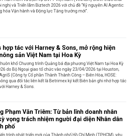
 nghị và Triển lãm Biztech 2026 với chủ đề “Kỷ nguyên AI Agentic:
g hóa Vận hành và Động lực Tăng trưởng mới”.
s hợp tác với Harney & Sons, mở rộng hiện
 nông sản Việt Nam tại Hoa Kỳ
khuôn khổ Chương trình Quảng bá địa phương Việt Nam tại Hoa Kỳ
26 do Bộ Ngoại giao tổ chức vào ngày 23/04/2026 tại Houston,
 AgriS (Công ty Cổ phần Thành Thành Công – Biên Hòa, HOSE:
ông qua đối tác liên kết là Betrimex ký kết Biên bản ghi nhớ hợp tác
với Harney & Sons.
g Phạm Văn Triêm: Từ bản lĩnh doanh nhân
kỳ vọng trách nhiệm người đại diện Nhân dân
h phố
iến trình phát triển mới của Thành phố Hồ Chí Minh (TPHCM), yêu