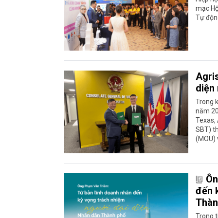
mạc Hội
Tự độn
Agri
diện
Trong 
năm 20
Texas,
SBT) th
(MOU) 
Ôn
đến 
Thàn
Trong t