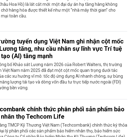
hâu Hoa Hồ) là lát cắt mới: một đại dự án hạ tầng hàng không
chở hàng hóa được thiết kế như một “nhà máy thời gian” cho
 mại toàn cầu.
trường tuyển dụng Việt Nam ghi nhận cột mốc
Lương tăng, nhu cầu nhân sự lĩnh vực Trí tuệ
 tạo (AI) tăng mạnh
ông bố Khảo sát Lương năm 2026 của Robert Walters, thị trường
àm Việt Nam năm 2025 đã đạt một cột mốc quan trọng dưới tác
ủa các xu hướng vĩ mô: tốc độ ứng dụng AI nhanh chóng, sự bùng
năng lượng tái tạo và dòng vốn đầu tư trực tiếp nước ngoài (FDI)
rưởng bền vững.
combank chính thức phân phối sản phẩm bảo
 nhân thọ Techcom Life
àng TMCP Kỹ Thương Việt Nam (Techcombank) chính thức ký thỏa
ại lý phân phối các sản phẩm bảo hiểm nhân thọ, bảo hiểm sức
ủa Công ty Cổ phần Bảo hiểm Nhân thọ Kỹ Thương (Techcom Life).