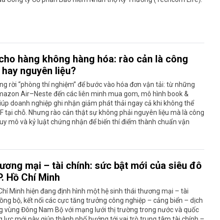
cho hàng không hàng hóa: rào cản là công
 hay nguyên liệu?
g rời “phòng thí nghiệm” để bước vào hóa đơn vận tải: từ những
mazon Air–Neste đến các liên minh mua gom, mô hình book &
iúp doanh nghiệp ghi nhận giảm phát thải ngay cả khi không thể
 tại chỗ. Nhưng rào cản thật sự không phải nguyên liệu mà là công
uy mô và kỷ luật chứng nhận để biến thí điểm thành chuẩn vận
ương mại – tài chính: sức bật mới của siêu đô
P. Hồ Chí Minh
Chí Minh hiện đang định hình một hệ sinh thái thương mại – tài
ồng bộ, kết nối các cực tăng trưởng công nghiệp – cảng biển – dịch
g vùng Đông Nam Bộ với mạng lưới thị trường trong nước và quốc
g lực mới này giúp thành phố hướng tới vai trò trung tâm tài chính –