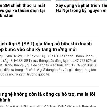
n SM chính thức ra mắt
Xây dựng và phát triển Th
vụ gọi xe thuần điện tại
Hà Nội trong kỷ nguyên m
khstan
tịch AgriS (SBT) gia tăng sở hữu khi doanh
ệp bước vào chu kỳ tăng trưởng mới
g Huỳnh Ức My – Chủ tịch HĐQT của CTCP Thành Thành Công –
òa (AgriS, HOSE: SBT) vừa thông báo đăng ký mua 42.755.629 cổ
BT trong tháng 5, qua đó nâng tỷ lệ sở hữu lên 13,93% vốn điều lệ.
ái diễn ra trong bối cảnh AgriS đang bước vào giai đoạn tăng tốc
ược và mở rộng thị trường quốc tế.
 nghệ không còn là công cụ hỗ trợ, mà là lõi
 hành
ội Phần mềm và Dịch vụ CNTT Việt Nam (VINASA) chính thức khai