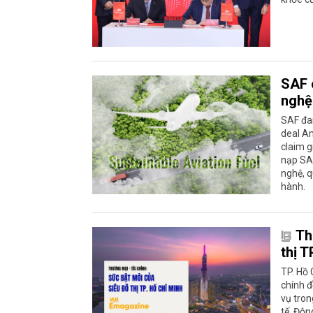
SAF 
nghệ
SAF đan
deal A
claim g
nạp SAF
nghệ, q
hành.
Th
thị T
TP. Hồ 
chính đ
vụ tron
tế. Độn