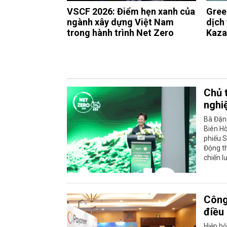
VSCF 2026: Điểm hẹn xanh của
Gree
ngành xây dựng Việt Nam
dịch 
trong hành trình Net Zero
Kaza
Chủ 
nghi
Bà Đặn
Biên H
phiếu S
Động th
chiến l
Công
điều
Hiệp h