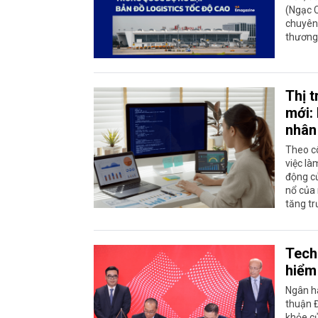
(Ngạc C
chuyên 
thương
Thị 
mới: 
nhân
Theo c
việc l
động c
nổ của 
tăng t
Tech
hiểm
Ngân h
thuận Đ
khỏe c