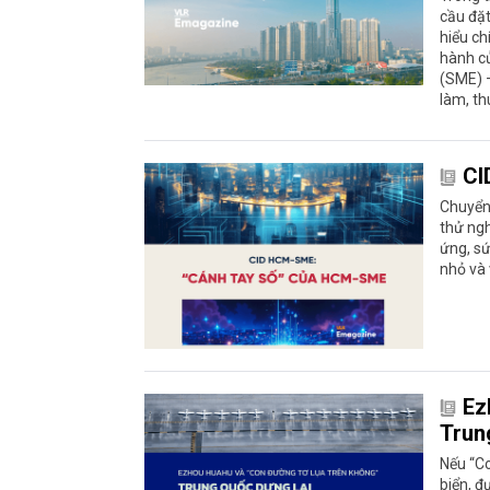
cầu đặt
hiểu ch
hành củ
(SME) –
làm, th
CI
Chuyển 
thử ngh
ứng, s
nhỏ và 
Ez
Trun
Nếu “Co
biển, đ