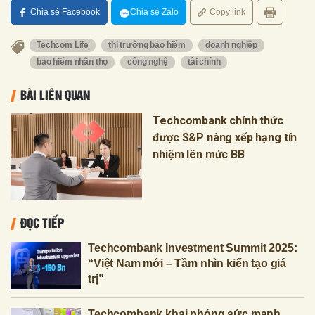
Chia sẻ Facebook
Chia sẻ Zalo
Copy link
Techcom Life
thị trường bảo hiểm
doanh nghiệp
bảo hiểm nhân thọ
công nghệ
tài chính
BÀI LIÊN QUAN
Techcombank chính thức
được S&P nâng xếp hạng tín
nhiệm lên mức BB
ĐỌC TIẾP
Techcombank Investment Summit 2025:
“Việt Nam mới – Tầm nhìn kiến tạo giá
trị”
Techcombank khai phóng sức mạnh