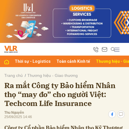
bình luận
Thời sự - Logistics
Toàn cảnh Kinh tế
Thương hiệu - Gi
Trang chủ
Thương hiệu - Giao thương
Ra mắt Công ty Bảo hiểm Nhân
Hủy
G
thọ “may đo” cho người Việt:
Techcom Life Insurance
Thu Nguyên
25/09/2025 14:46
Công ty Cổ phần Bảo hiểm Nhân thọ Kỹ Thương