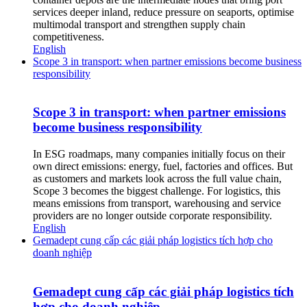
services deeper inland, reduce pressure on seaports, optimise
multimodal transport and strengthen supply chain
competitiveness.
English
Scope 3 in transport: when partner emissions become business
responsibility
Scope 3 in transport: when partner emissions
become business responsibility
In ESG roadmaps, many companies initially focus on their
own direct emissions: energy, fuel, factories and offices. But
as customers and markets look across the full value chain,
Scope 3 becomes the biggest challenge. For logistics, this
means emissions from transport, warehousing and service
providers are no longer outside corporate responsibility.
English
Gemadept cung cấp các giải pháp logistics tích hợp cho
doanh nghiệp
Gemadept cung cấp các giải pháp logistics tích
hợp cho doanh nghiệp