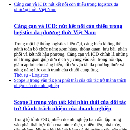
Cảng cạn và ICD: nút kết nối còn thiếu trong logistics đa
phương thức Việt Nam
Cảng cạn và ICD: nút kết nối còn thiếu trong
logistics đa phương thức Việt Nam
Trong một hệ thống logistics hiện đại, cảng biển không thể
gánh toàn bộ chức năng gom hàng, thông quan, lưu bãi, phân
phối và kết nối hậu phương. Cảng cạn và ICD chính là những
nút trung gian giúp đưa dịch vụ cảng vào sâu trong nội địa,
giảm áp lực cho cảng biển, tối ưu vận tải đa phương thức và
nâng năng lực cạnh tranh của chuỗi cung ứng.
Thời sự - Logistics
Scope 3 trong vận tải: khi phát thải của đối tác trở thành trách
nhiệm của doanh nghiệp
Scope 3 trong vận tải: khi phát thải của đối tác
trở thành trách nhiệm của doanh nghiệp
Trong lộ trình ESG, nhiều doanh nghiệp ban đầu tập trung
vào phát thải trực tiếp của mình: điện, nhiên liệu, nhà máy,
văn phòng. Nhưng khi khách hàng và thị trường yêu cầu nhìn