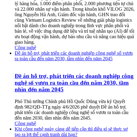
lý hàng hóa, 1.000 điểm phân phối, 2.000 phương tiện tự chủ
và 22.000 nhân sự vận hành. Trong khuôn khổ VILOG 2026,
ông Nguyễn Hà Anh, Giám đốc vận hành, GHN trao đổi
cùng Vietnam Logistics Review về những giải pháp logistics
nổi bật dành cho doanh nghiệp trong lĩnh vực phân phối và
bán lẻ, về việc ứng dụng dữ liệu và trí tuệ nhân tạo (AI) để tối
ưu hoạt động vận hành, dự báo nhu cầu và nâng cao hiệu quả
giao hàng.
Công nghệ
Đề án hỗ trợ, phát triển các doanh nghiệp công nghệ số vươn
ra toàn cầu đến năm 2030, tầm nhìn đến năm 2045
Đề án hỗ trợ, phát triển các doanh nghiệp công
nghệ số vươn ra toàn cầu đến năm 2030, tầm
nhìn đến năm 2045
Phó Thủ tướng Chính phủ Hồ Quốc Dũng vừa ký Quyết
định 982/QĐ-TTg ngày 4/6/2026 phê duyệt Đề án hỗ trợ,
phát triển các doanh nghiệp công nghệ số vươn ra toàn cầu
đến năm 2030, tầm nhìn đến năm 2045.
Công nghệ
Khi công nghệ ngày càng dễ tiếp cận thì điều gì sẽ thực sự
tạo ra lợi thế cạnh tranh dài hạn?