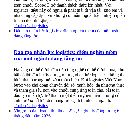
toàn chuỗi, Scope 3 trở thành thách thức lớn nhất. Với
logistics, điều này có nghĩa là phát thải từ vận tải, kho bãi và
nhà cung cấp dịch vụ không còn nằm ngoài trách nhiệm quản
trị của doanh nghiệp.
Thời sự - Logistics
Đào tạo nhân lực logistics: điểm nghẽn mềm của một ngành
đang tăng tốc
Đào tạo nhân lực logistics: điểm nghẽn mềm
của một ngành đang tăng tốc
Hạ tầng có thể được đầu tư, công nghệ có thể được mua, kho
bãi có thể được xây dựng, nhưng nhân lực logistics không thể
hình thành trong một sớm một chiều. Khi logistics Việt Nam
bước vào giai đoạn chuyển đổi số, xanh hóa, đa phương thức
và tham gia sâu hơn vào chuỗi cung ứng toàn cầu, bài toán
đào tạo nhân lực trở thành một điểm nghẽn mềm nhưng có
ảnh hưởng rất lớn đến năng lực cạnh tranh của ngành.
Thời sự - Logistics
Vingroup đạt doanh thu thuần 222,3 nghìn tỷ đồng trong 6
tháng đầu năm 2026