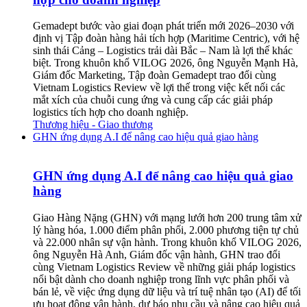
Gemadept bước vào giai đoạn phát triển mới 2026–2030 với
định vị Tập đoàn hàng hải tích hợp (Maritime Centric), với hệ
sinh thái Cảng – Logistics trải dài Bắc – Nam là lợi thế khác
biệt. Trong khuôn khổ VILOG 2026, ông Nguyễn Mạnh Hà,
Giám đốc Marketing, Tập đoàn Gemadept trao đổi cùng
Vietnam Logistics Review về lợi thế trong việc kết nối các
mắt xích của chuỗi cung ứng và cung cấp các giải pháp
logistics tích hợp cho doanh nghiệp.
Thương hiệu - Giao thương
GHN ứng dụng A.I để nâng cao hiệu quả giao hàng
GHN ứng dụng A.I để nâng cao hiệu quả giao
hàng
Giao Hàng Nặng (GHN) với mạng lưới hơn 200 trung tâm xử
lý hàng hóa, 1.000 điểm phân phối, 2.000 phương tiện tự chủ
và 22.000 nhân sự vận hành. Trong khuôn khổ VILOG 2026,
ông Nguyễn Hà Anh, Giám đốc vận hành, GHN trao đổi
cùng Vietnam Logistics Review về những giải pháp logistics
nổi bật dành cho doanh nghiệp trong lĩnh vực phân phối và
bán lẻ, về việc ứng dụng dữ liệu và trí tuệ nhân tạo (AI) để tối
ưu hoạt động vận hành, dự báo nhu cầu và nâng cao hiệu quả