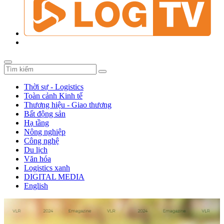
Thời sự - Logistics
Toàn cảnh Kinh tế
Thương hiệu - Giao thương
Bất động sản
Hạ tầng
Nông nghiệp
Công nghệ
Du lịch
Văn hóa
Logistics xanh
DIGITAL MEDIA
English