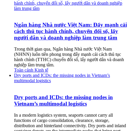
hành chính, chuyển đổi số, lấy người dân và doanh nghiệp
làm trung tâm
Ngân hàng Nhà nước Việt Nam: Đẩy mạnh cải
cách thủ tục hành chính, chuyển đổi số, lấy
người dân và doanh nghiệp làm trung tâm
Trong thời gian qua, Ngân hàng Nhà nước Việt Nam
(NHNN) luôn tiên phong trong đẩy mạnh cải cách thủ tục
hành chính (TTHC) chuyển đổi số, lấy người dân và doanh
nghiệp làm trung tâm.
Toàn cảnh Kinh tế
Dry ports and ICDs: the missing nodes in Vietnam’s
multimodal logistics
Dry ports and ICDs: the missing nodes in
Vietnam’s multimodal logistics
In a modern logistics system, seaports cannot carry all
functions of cargo consolidation, clearance, storage,
distribution and hinterland connectivity. Dry ports and inland
container depots are the intermediate nodes that bring port