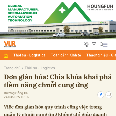
bình luận
Thời sự - Logistics
Toàn cảnh Kinh tế
Thương hiệu - Gi
Trang chủ
Thời sự - Logistics
Đơn giản hóa: Chìa khóa khai phá
Hủy
G
tiềm năng chuỗi cung ứng
Dương Công Xa
24/03/2025 10:16
Việc đơn giản hóa quy trình công việc trong
quản lý chuỗi cung ứng không chỉ giúp doanh