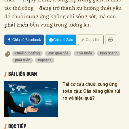
tác thủ công – đang trở thành xu hướng thiết yếu
để chuỗi cung ứng không chỉ sống sót, mà còn
phát triển
bền vững trong tương lai.
Chia sẻ Facebook
Chia sẻ Zalo
Copy link
chuỗi cung ứng
đơn giản hóa
chìa khóa
kinh doanh
phát triển
logistics
BÀI LIÊN QUAN
Tái cơ cấu chuỗi cung ứng
toàn cầu: Cân bằng giữa rủi
ro và hiệu quả?
ĐỌC TIẾP