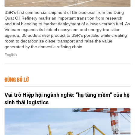
BSR’s first commercial shipment of B5 biodiesel from the Dung
Quat Oil Refinery marks an important transition from research
and trial blending to market deployment of a lower-carbon fuel. As
Vietnam expands its biofuel ecosystem and energy-transition
agenda, B5 adds a new product to BSR’s portfolio while creating
room to decarbonize diesel transport and raise the value
generated by the domestic refining chain.
English
ĐỪNG BỎ LỠ
Vai trò Hiệp hội ngành nghề: “hạ tầng mềm” của hệ
sinh thái logistics