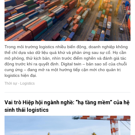
Trong môi trường logistics nhiều biến động, doanh nghiệp không
thể chỉ dựa vào dữ liệu quá khứ và phản ứng sau sự cố. Họ cần
mô phỏng, thử kịch bản, nhìn trước điểm nghẽn và đánh giá tác
động trước khi ra quyết định. Digital twin – bản sao số của chuỗi
cung ứng – đang mở ra một hướng tiếp cận mới cho quản trị
logistics hiện đại.
Thời sự - Logistics
Vai trò Hiệp hội ngành nghề: “hạ tầng mềm” của hệ
sinh thái logistics