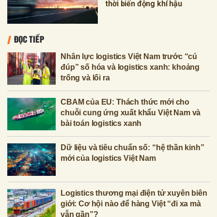
thời biến động khí hậu
ĐỌC TIẾP
Nhân lực logistics Việt Nam trước “cú
đúp” số hóa và logistics xanh: khoảng
trống và lối ra
CBAM của EU: Thách thức mới cho
chuỗi cung ứng xuất khẩu Việt Nam và
bài toán logistics xanh
Dữ liệu và tiêu chuẩn số: “hệ thần kinh”
mới của logistics Việt Nam
Logistics thương mại điện tử xuyên biên
giới: Cơ hội nào để hàng Việt “đi xa mà
vẫn gần”?