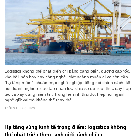
Logistics không thể phát triển chỉ bằng cảng biển, đường cao tốc,
kho bãi, sân bay hay công nghệ. Một ngành muốn đi xa còn cần
“hạ tầng mềm”: chuẩn mực nghề nghiệp, tiếng nói chính sách, kết
nối doanh nghiệp, đào tạo nhân lực, chia sẻ dữ liệu, thúc đẩy hợp
tác và xây dựng niềm tin. Trong hệ sinh thái đó, hiệp hội ngành
nghề giữ vai trò không thể thay thế.
Thời sự - Logistics
Hạ tầng vùng kinh tế trọng điểm: logistics không
thể phát triển theo ranh giới hành chính