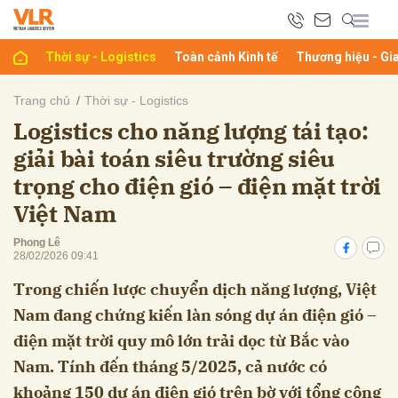
Thời sự - Logistics
Toàn cảnh Kinh tế
Thương hiệu - Gi
bình luận
Trang chủ
Thời sự - Logistics
Logistics cho năng lượng tái tạo:
giải bài toán siêu trường siêu
trọng cho điện gió – điện mặt trời
Việt Nam
Phong Lê
28/02/2026 09:41
Hủy
G
Trong chiến lược chuyển dịch năng lượng, Việt
Nam đang chứng kiến làn sóng dự án điện gió –
điện mặt trời quy mô lớn trải dọc từ Bắc vào
Nam. Tính đến tháng 5/2025, cả nước có
khoảng 150 dự án điện gió trên bờ với tổng công