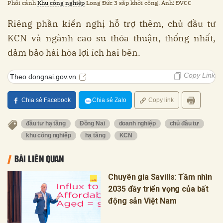
Phối cảnh
Khu công nghiệp
Long Đức 3 sắp khởi công. Ảnh: ĐVCC
Riêng phần kiến nghị hỗ trợ thêm, chủ đầu tư
KCN và ngành cao su thỏa thuận, thống nhất,
đảm bảo hài hòa lợi ích hai bên.
Copy Link
Theo dongnai.gov.vn
Chia sẻ Facebook
Chia sẻ Zalo
Copy link
đầu tư hạ tầng
Đồng Nai
doanh nghiệp
chủ đầu tư
khu công nghiệp
hạ tầng
KCN
BÀI LIÊN QUAN
Chuyên gia Savills: Tầm nhìn
2035 đầy triển vọng của bất
động sản Việt Nam