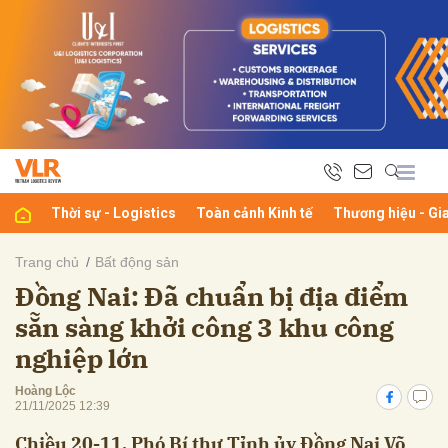
bình luận
Thời sự - Logistics
Toàn cảnh Kinh tế
Thương hiệu - Gi
Trang chủ
Bất động sản
Đồng Nai: Đã chuẩn bị địa điểm
Hủy
G
sẵn sàng khởi công 3 khu công
nghiệp lớn
Hoàng Lộc
21/11/2025 12:39
Chiều 20-11, Phó Bí thư Tỉnh ủy Đồng Nai Võ