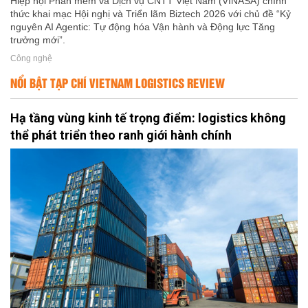
Hiệp hội Phần mềm và Dịch vụ CNTT Việt Nam (VINASA) chính
thức khai mạc Hội nghị và Triển lãm Biztech 2026 với chủ đề “Kỷ
nguyên AI Agentic: Tự động hóa Vận hành và Động lực Tăng
trưởng mới”.
Công nghệ
NỔI BẬT TẠP CHÍ VIETNAM LOGISTICS REVIEW
Hạ tầng vùng kinh tế trọng điểm: logistics không
thể phát triển theo ranh giới hành chính