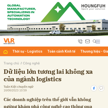
bình luận
Thời sự - Logistics
Toàn cảnh Kinh tế
Thương hiệu - Gi
Trang chủ
Công nghệ
Dữ liệu lớn tương lai không xa
Hủy
G
của ngành logistics
Tuấn Kiệt chuyển ngữ
16/06/2023 10:59
Các doanh nghiệp trên thế giới vẫn không
ngừng khám phá công nghệ cao thông qua