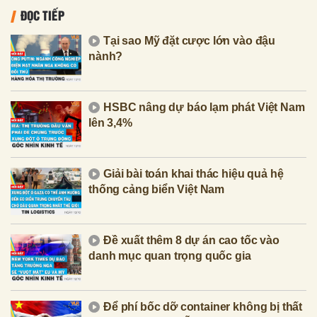
ĐỌC TIẾP
Tại sao Mỹ đặt cược lớn vào đậu
nành?
HSBC nâng dự báo lạm phát Việt Nam
lên 3,4%
Giải bài toán khai thác hiệu quả hệ
thống cảng biển Việt Nam
Đề xuất thêm 8 dự án cao tốc vào
danh mục quan trọng quốc gia
Để phí bốc dỡ container không bị thất