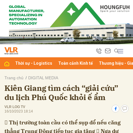
bình luận
Thời sự - Logistics
Toàn cảnh Kinh tế
Thương hiệu - Gi
Trang chủ
DIGITAL MEDIA
Kiên Giang tìm cách “giải cứu”
Hủy
G
du lịch Phú Quốc khỏi ế ẩm
VLR LOG TV
16/10/2023 18:14
 Thị trường toàn cầu có thể sụp đổ nếu căng
thẳng Trung Đông tiếp tục gia tăng  Nga dự