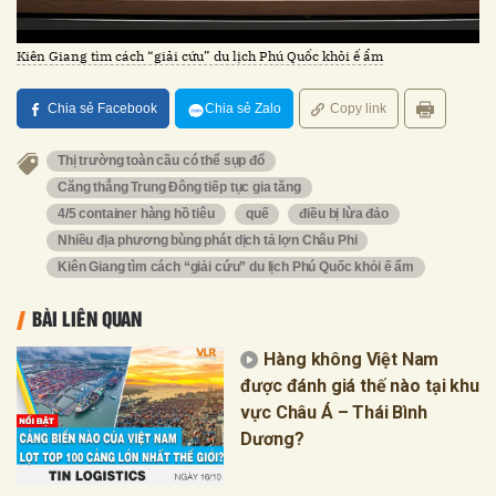
Kiên Giang tìm cách “giải cứu” du lịch Phú Quốc khỏi ế ẩm
Chia sẻ Facebook
Chia sẻ Zalo
Copy link
Thị trường toàn cầu có thể sụp đổ
Căng thẳng Trung Đông tiếp tục gia tăng
4/5 container hàng hồ tiêu
quế
điều bị lừa đảo
Nhiều địa phương bùng phát dịch tả lợn Châu Phi
Kiên Giang tìm cách “giải cứu” du lịch Phú Quốc khỏi ế ẩm
BÀI LIÊN QUAN
Hàng không Việt Nam
được đánh giá thế nào tại khu
vực Châu Á – Thái Bình
Dương?