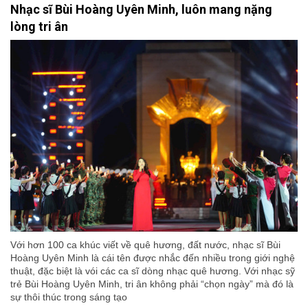
Nhạc sĩ Bùi Hoàng Uyên Minh, luôn mang nặng
lòng tri ân
Với hơn 100 ca khúc viết về quê hương, đất nước, nhạc sĩ Bùi
Hoàng Uyên Minh là cái tên được nhắc đến nhiều trong giới nghệ
thuật, đặc biệt là vói các ca sĩ dòng nhạc quê hương. Với nhạc sỹ
trẻ Bùi Hoàng Uyên Minh, tri ân không phải “chọn ngày” mà đó là
sự thôi thúc trong sáng tạo