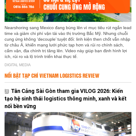
Nearshoring sang Mexico đang bùng lên vì mục tiêu rút ngắn lead
time và giảm chi phí vận tải vào thị trường Bắc Mỹ. Nhưng chuỗi
cung ứng không ‘decouple’ tuyệt đối: linh kiện then chốt vẫn nhập
từ châu Á, khiến mạng lưới phức tạp hơn và rủi ro chính sách,
cấm vận, địa chính trị tăng lên. Video này giúp bạn định hình lợi
ích, rủi ro và lộ trình triển khai thực tế.
DIGITAL MEDIA
NỔI BẬT TẠP CHÍ VIETNAM LOGISTICS REVIEW
Tân Cảng Sài Gòn tham gia VILOG 2026: Kiến
tạo hệ sinh thái logistics thông minh, xanh và kết
nối bền vững