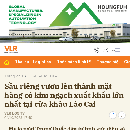
bình luận
Thời sự - Logistics
Toàn cảnh Kinh tế
Thương hiệu - Gi
Trang chủ
DIGITAL MEDIA
Sầu riêng vươn lên thành mặt
Hủy
G
hàng có kim ngạch xuất khẩu lớn
nhất tại cửa khẩu Lào Cai
VLR LOG TV
04/10/2023 17:40
 Mỹ lo ngại Trung Quốc đầu tư lĩnh vực điện và