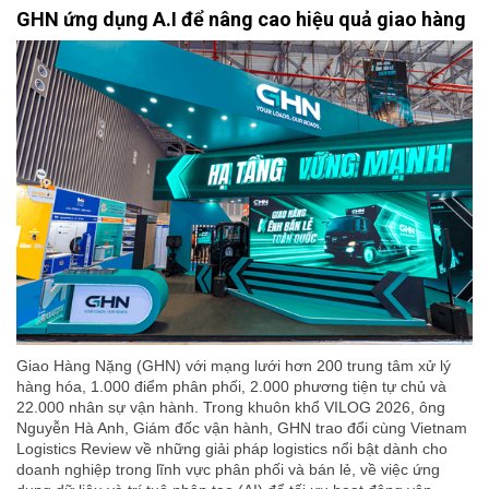
GHN ứng dụng A.I để nâng cao hiệu quả giao hàng
Giao Hàng Nặng (GHN) với mạng lưới hơn 200 trung tâm xử lý
hàng hóa, 1.000 điểm phân phối, 2.000 phương tiện tự chủ và
22.000 nhân sự vận hành. Trong khuôn khổ VILOG 2026, ông
Nguyễn Hà Anh, Giám đốc vận hành, GHN trao đổi cùng Vietnam
Logistics Review về những giải pháp logistics nổi bật dành cho
doanh nghiệp trong lĩnh vực phân phối và bán lẻ, về việc ứng