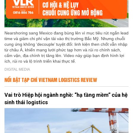
Nearshoring sang Mexico đang bùng lên vì mục tiêu rút ngắn lead
time và giảm chi phí vận tải vào thị trường Bắc Mỹ. Nhưng chuỗi
cung ứng không ‘decouple’ tuyệt đối: linh kiện then chốt vẫn nhập
từ châu Á, khiến mạng lưới phức tạp hơn và rủi ro chính sách,
cấm vận, địa chính trị tăng lên. Video này giúp bạn định hình lợi
ích, rủi ro và lộ trình triển khai thực tế.
DIGITAL MEDIA
NỔI BẬT TẠP CHÍ VIETNAM LOGISTICS REVIEW
Vai trò Hiệp hội ngành nghề: “hạ tầng mềm” của hệ
sinh thái logistics