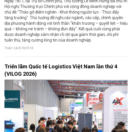
Ngày 18/7, tại Trụ sở Chính phủ, Thủ tướng Lê Minh Hưng đã chủ trì
Hội nghị Thường trực Chính phủ với cộng đồng doanh nghiệp với
chủ đề "Tháo gỡ điểm nghẽn - Khơi thông nguồn lực - Thúc đẩy
tăng trưởng". Thủ tướng đề nghị các ngành, các cấp, chính quyền
địa phương hành động với tinh thần "khẩn trương – quyết liệt – hiệu
quả – không né tránh – không đùn đẩy". Kết quả cuối cùng phải
được doanh nghiệp cảm nhận rõ rệt qua giảm thời gian, chi phí
tuân thủ, tăng cường lòng tin của doanh nghiệp.
Toàn cảnh Kinh tế
Triển lãm Quốc tế Logistics Việt Nam lần thứ 4
(VILOG 2026)