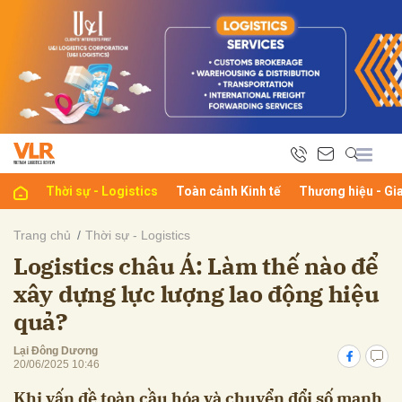
bình luận
Thời sự - Logistics
Toàn cảnh Kinh tế
Thương hiệu - Gi
Trang chủ
Thời sự - Logistics
Logistics châu Á: Làm thế nào để
Hủy
G
xây dựng lực lượng lao động hiệu
quả?
Lại Đông Dương
20/06/2025 10:46
Khi vấn đề toàn cầu hóa và chuyển đổi số mạnh