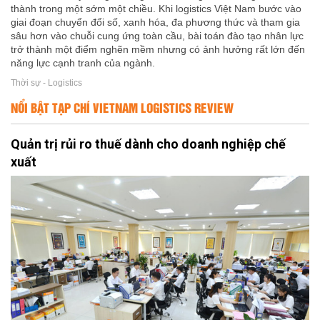
thành trong một sớm một chiều. Khi logistics Việt Nam bước vào
giai đoạn chuyển đổi số, xanh hóa, đa phương thức và tham gia
sâu hơn vào chuỗi cung ứng toàn cầu, bài toán đào tạo nhân lực
trở thành một điểm nghẽn mềm nhưng có ảnh hưởng rất lớn đến
năng lực cạnh tranh của ngành.
Thời sự - Logistics
NỔI BẬT TẠP CHÍ VIETNAM LOGISTICS REVIEW
Quản trị rủi ro thuế dành cho doanh nghiệp chế
xuất