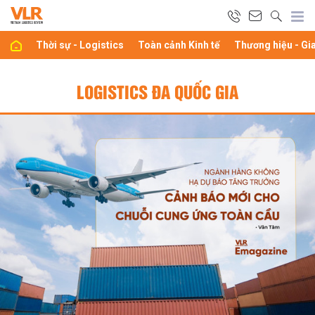
Thời sự - Logistics
Toàn cảnh Kinh tế
Thương hiệu - Gi
LOGISTICS ĐA QUỐC GIA