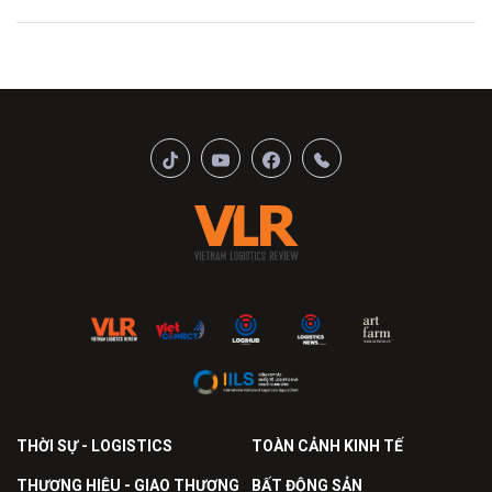
THỜI SỰ - LOGISTICS
TOÀN CẢNH KINH TẾ
THƯƠNG HIỆU - GIAO THƯƠNG
BẤT ĐỘNG SẢN