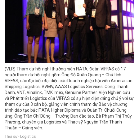
(VLR) Tham dự hội nghị thường niên FIATA, Đoàn VIFFAS có 17
người tham dự hội nghị, gồm Ông Đỗ Xuân Quang – Chủ tịch
VIFFAS, các đại biểu đại diện các Doanh nghiệp hội viên Amerasian
Shipping Logistics, VVMV, AAAS Logistics Services, Cong Thanh
Danh, VNT, Vinalink, TMK Imex, Genuine Partner. Viện Nghiên cứu
và Phát triển Logistics của VIFFAS có sự hiện diện đáng chú ý với sự
tham dự của 3 cán bộ, giảng viên chính tham dự Bảo vệ chương
trình đào tạo bậc FIATA Higher Diploma về Quản Trị Chuỗi Cung
ứng: Ông Trần Chí Dũng – Trưởng Ban đào tạo, Bà Phạm Thị Thúy
Phương, chuyên gia Logistics và Thạc sỹ Nguyễn Trần Thanh
Thuần – Giảng viên.
Thời sự - Logistics