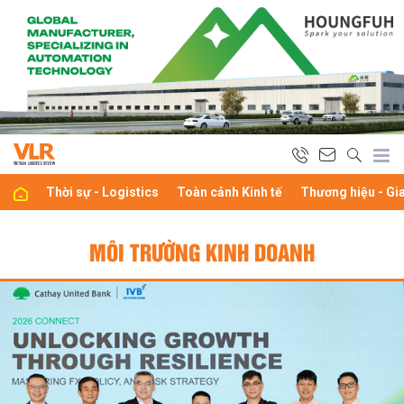
Thời sự - Logistics
Toàn cảnh Kinh tế
Thương hiệu - Gi
MÔI TRƯỜNG KINH DOANH