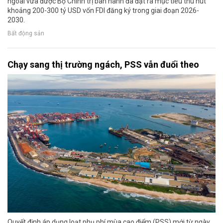
ngoài vừa được Bộ Chính trị ban hành đã đặt ra mục tiêu thu hút
khoảng 200-300 tỷ USD vốn FDI đăng ký trong giai đoạn 2026-
2030.
Bất động sản
Chạy sang thị trường ngách, PSS vẫn đuổi theo
Quyết định áp dụng loạt phụ phí mùa cao điểm (PSS) mới từ ngày