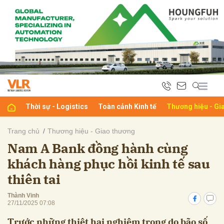
bình luận
Thời sự - Logistics
Toàn cảnh Kinh tế
Thương hiệu - Gi
Trang chủ
Thương hiệu - Giao thương
Nam A Bank đồng hành cùng
Hủy
G
khách hàng phục hồi kinh tế sau
thiên tai
Thành Vinh
27/11/2025 07:08
Trước những thiệt hại nghiêm trọng do bão số