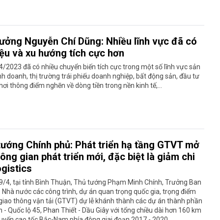
rưởng Nguyễn Chí Dũng: Nhiều lĩnh vực đã có
iệu và xu hướng tích cực hơn
/2023 đã có nhiều chuyển biến tích cực trong một số lĩnh vực sản
nh doanh, thị trường trái phiếu doanh nghiệp, bất động sản, đầu tư
hơi thông điểm nghẽn về dòng tiền trong nền kinh tế,…
tướng Chính phủ: Phát triển hạ tầng GTVT mở
ông gian phát triển mới, đặc biệt là giảm chi
ogistics
9/4, tại tỉnh Bình Thuận, Thủ tướng Phạm Minh Chính, Trưởng Ban
 Nhà nước các công trình, dự án quan trọng quốc gia, trọng điểm
iao thông vận tải (GTVT) dự lễ khánh thành các dự án thành phần
 - Quốc lộ 45, Phan Thiết - Dầu Giây với tổng chiều dài hơn 160 km
uyến cao tốc Bắc-Nam phía đông giai đoạn 2017 - 2020.