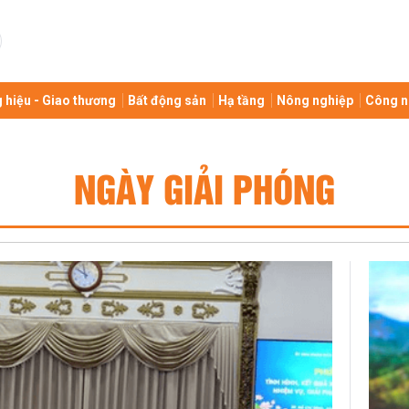
 hiệu - Giao thương
Bất động sản
Hạ tầng
Nông nghiệp
Công n
NGÀY GIẢI PHÓNG