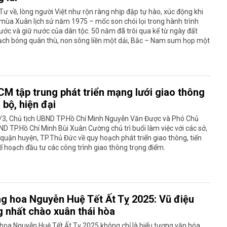
ư về, lòng người Việt như rộn ràng nhịp đập tự hào, xúc động khi
 mùa Xuân lịch sử năm 1975 – mốc son chói lọi trong hành trình
ớc và giữ nước của dân tộc. 50 năm đã trôi qua kể từ ngày đất
ạch bóng quân thù, non sông liền một dải, Bắc – Nam sum họp một
CM tập trung phát triển mạng lưới giao thông
bộ, hiện đại
/3, Chủ tịch UBND TP.Hồ Chí Minh Nguyễn Văn Được và Phó Chủ
ND TP.Hồ Chí Minh Bùi Xuân Cường chủ trì buổi làm việc với các sở,
quận huyện, TP.Thủ Đức về quy hoạch phát triển giao thông, tiến
ế hoạch đầu tư các công trình giao thông trọng điểm.
g hoa Nguyễn Huệ Tết Ất Tỵ 2025: Vũ điệu
g nhất chào xuân thái hòa
hoa Nguyễn Huệ Tết Ất Tỵ 2025 không chỉ là biểu tượng văn hóa