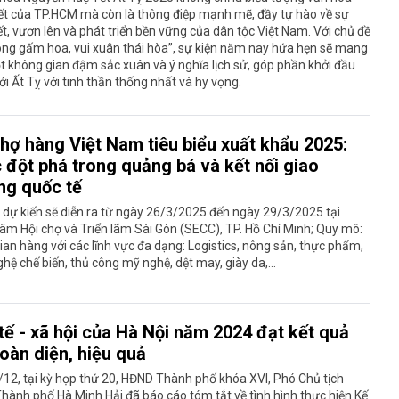
ết của TP.HCM mà còn là thông điệp mạnh mẽ, đầy tự hào về sự
t, vươn lên và phát triển bền vững của dân tộc Việt Nam. Với chủ đề
ng gấm hoa, vui xuân thái hòa”, sự kiện năm nay hứa hẹn sẽ mang
 không gian đậm sắc xuân và ý nghĩa lịch sử, góp phần khởi đầu
 Ất Tỵ với tinh thần thống nhất và hy vọng.
chợ hàng Việt Nam tiêu biểu xuất khẩu 2025:
 đột phá trong quảng bá và kết nối giao
ng quốc tế
 dự kiến sẽ diễn ra từ ngày 26/3/2025 đến ngày 29/3/2025 tại
âm Hội chợ và Triển lãm Sài Gòn (SECC), TP. Hồ Chí Minh; Quy mô:
ian hàng với các lĩnh vực đa dạng: Logistics, nông sản, thực phẩm,
hệ chế biến, thủ công mỹ nghệ, dệt may, giày da,...
tế - xã hội của Hà Nội năm 2024 đạt kết quả
oàn diện, hiệu quả
12, tại kỳ họp thứ 20, HĐND Thành phố khóa XVI, Phó Chủ tịch
ành phố Hà Minh Hải đã báo cáo tóm tắt về tình hình thực hiện Kế