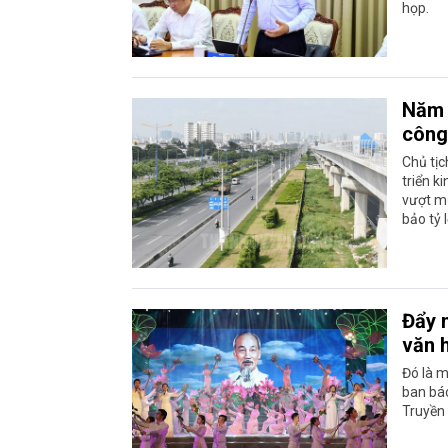
họp.
Năm 
công
Chủ tịc
triển k
vượt mứ
bảo tỷ 
Đẩy 
văn 
Đó là m
ban báo
Truyền 