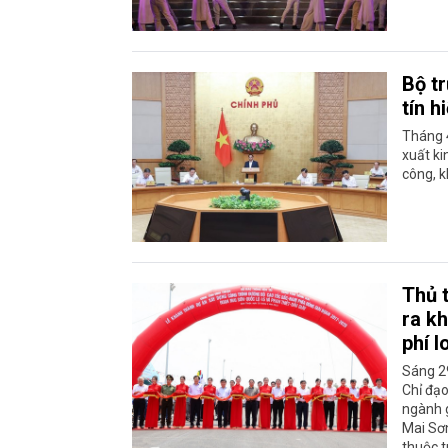
Bộ t
tín h
Tháng 4
xuất ki
công, k
Thủ 
ra kh
phí l
Sáng 2
Chỉ đạo
ngành g
Mai Sơn
thuộc t