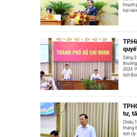
hoạch p
hội nă
TP.H
quyế
Sáng 31
thường 
2024. 
tịch Bù
TPHC
tư, t
Chiều 
tháng 
tịch Ủy