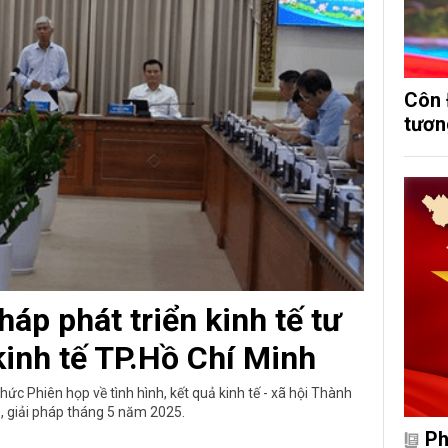
Côn 
tươn
háp phát triển kinh tế tư
kinh tế TP.Hồ Chí Minh
c Phiên họp về tình hình, kết quả kinh tế - xã hội Thành
, giải pháp tháng 5 năm 2025.
Ph