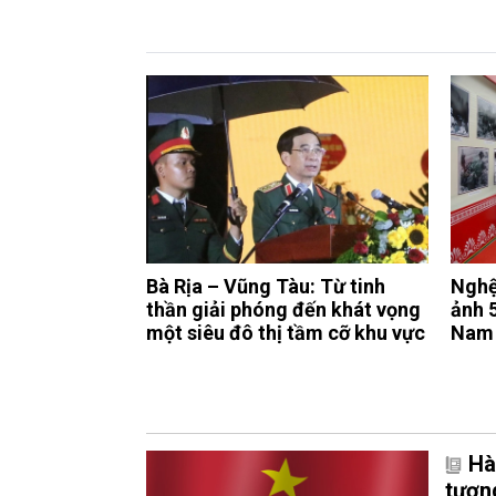
Bà Rịa – Vũng Tàu: Từ tinh
Nghệ
thần giải phóng đến khát vọng
ảnh 
một siêu đô thị tầm cỡ khu vực
Nam 
Hà
tương