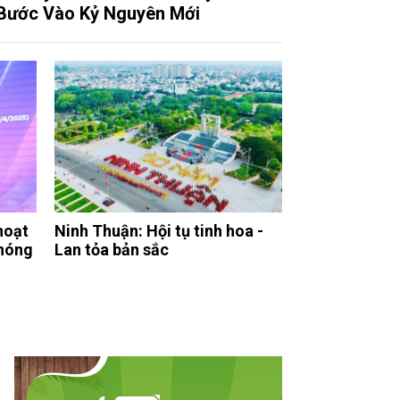
Bước Vào Kỷ Nguyên Mới
hoạt
Ninh Thuận: Hội tụ tinh hoa -
hóng
Lan tỏa bản sắc