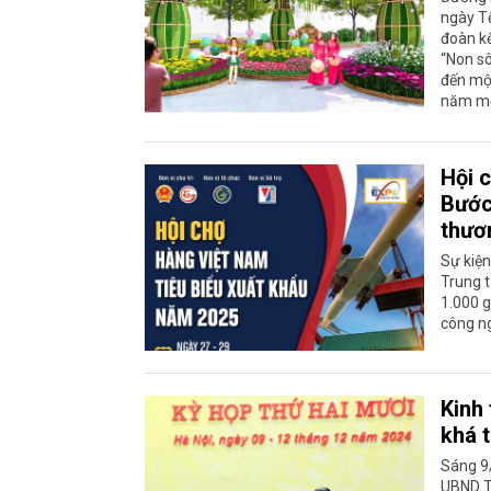
ngày T
đoàn kế
“Non sô
đến một
năm mới
Hội 
Bước
thươ
Sự kiện
Trung t
1.000 g
công ng
Kinh 
khá t
Sáng 9/
UBND Th