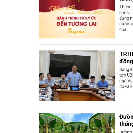
Tháng T
nhớ lại
dựng nư
nước s
nhà.
TP.H
đồng 
Sáng 4
tịch UB
ngành, 
độ và k
Đườn
thốn
Đường 