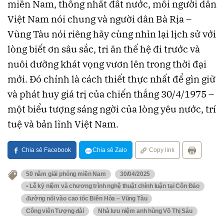
miền Nam, thống nhất đất nước, mỗi người dân
Việt Nam nói chung và người dân Bà Rịa –
Vũng Tàu nói riêng hãy cùng nhìn lại lịch sử với
lòng biết ơn sâu sắc, tri ân thế hệ đi trước và
nuôi dưỡng khát vọng vươn lên trong thời đại
mới. Đó chính là cách thiết thực nhất để gìn giữ
và phát huy giá trị của chiến thắng 30/4/1975 –
một biểu tượng sáng ngời của lòng yêu nước, trí
tuệ và bản lĩnh Việt Nam.
Chia sẻ Facebook
Chia sẻ Zalo
Copy link
50 năm giải phóng miền Nam
30/04/2025
• Lễ kỷ niệm và chương trình nghệ thuật chính luận tại Côn Đảo
đường nối vào cao tốc Biên Hòa – Vũng Tàu
Công viên Tượng đài
Nhà lưu niệm anh hùng Võ Thị Sáu