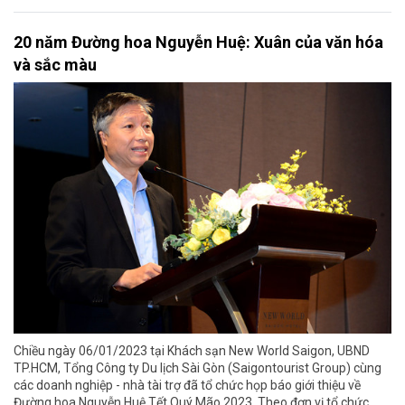
20 năm Đường hoa Nguyễn Huệ: Xuân của văn hóa
và sắc màu
Chiều ngày 06/01/2023 tại Khách sạn New World Saigon, UBND
TP.HCM, Tổng Công ty Du lịch Sài Gòn (Saigontourist Group) cùng
các doanh nghiệp - nhà tài trợ đã tổ chức họp báo giới thiệu về
Đường hoa Nguyễn Huệ Tết Quý Mão 2023. Theo đơn vị tổ chức,