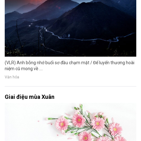
(VLR) Anh bỗng nhớ buổi sơ đầu chạm mặt / Để luyến thương hoài
niệm cũ mong về ....
Văn hóa
Giai điệu mùa Xuân