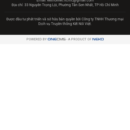
Email: ketnoiviet.hcmc@gmail.com
Địa chỉ: 33 Nguyễn Trọng Lội, Phường Tân Sơn Nhất, TP Hồ Chí Minh
Được đầu tư phát triển và sở hữu bản quyền bởi Công ty TNHH Thương mại
Dịch vụ Truyền thông Kết Nối Việt.
POWERED BY
ONE
CMS
- A PRODUCT OF
NEKO