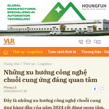
bình luận
Thời sự - Logistics
Toàn cảnh Kinh tế
Thương hiệu - Gi
Trang chủ
Thời sự - Logistics
Những xu hướng công nghệ
Hủy
G
chuỗi cung ứng đáng quan tâm
Phong Lê
20/05/2024 07:30
Đây là những xu hướng công nghệ chuỗi cung
ứng hàng đầu của năm 2024 rất đáng quan tâm,