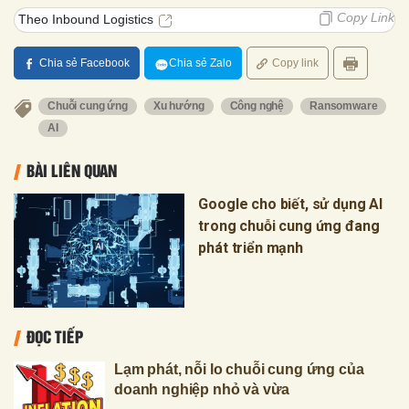
Copy Link
Theo Inbound Logistics
Chia sẻ Facebook
Chia sẻ Zalo
Copy link
Chuỗi cung ứng
Xu hướng
Công nghệ
Ransomware
AI
BÀI LIÊN QUAN
Google cho biết, sử dụng AI
trong chuỗi cung ứng đang
phát triển mạnh
ĐỌC TIẾP
Lạm phát, nỗi lo chuỗi cung ứng của
doanh nghiệp nhỏ và vừa