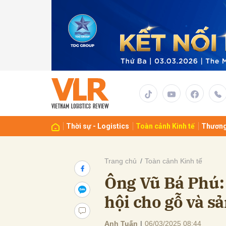
Gửi 
Thời sự - Logistics
Toàn cảnh Kinh tế
Thương
Trang chủ
Toàn cảnh Kinh tế
Ông Vũ Bá Phú:
hội cho gỗ và s
Anh Tuấn
|
06/03/2025 08:44