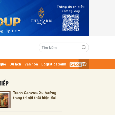
ghệ
Du lịch
Văn hóa
Logistics xanh
ửi
TIẾP
Tranh Canvas: Xu hướng
trang trí nội thất hiện đại