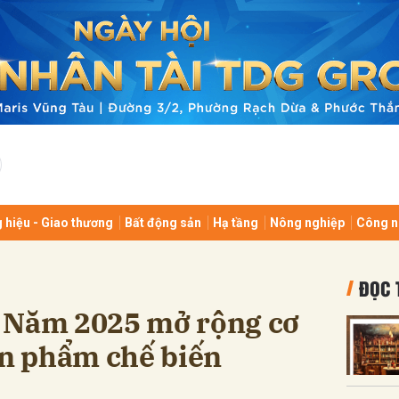
bình luận
 hiệu - Giao thương
Bất động sản
Hạ tầng
Nông nghiệp
Công n
Hủy
G
ĐỌC 
 Năm 2025 mở rộng cơ
ản phẩm chế biến