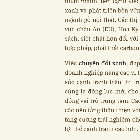
nhấn mạnh, bên cạnh việc
xanh và phát triển bền vữn
ngành gỗ nội thất. Các th
vực châu Âu (EU), Hoa Kỳ 
sách, siết chặt hơn đối vớ
hợp pháp, phát thải carbon
Việc
chuyển đổi xanh
, đá
doanh nghiệp nâng cao vị t
sức cạnh tranh trên thị t
cũng là động lực mới cho 
đóng vai trò trung tâm. Cá
các nền tảng thân thiện vớ
tăng cường trải nghiệm ch
lợi thế cạnh tranh cao hơn.