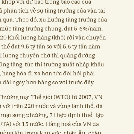
i khớp với dự báo trong báo cáo của
 phân tích về sự tăng trưởng của vận tải
ên qua. Theo đó, xu hướng tăng trưởng của
n mức tăng trưởng chung, đạt 5-6%/năm.
20 khối lượng hàng (khô) rời vận chuyển
hể đạt 9,5 tỷ tấn so với 5,6 tỷ tấn năm
ối lượng chuyên chở thì quãng đường
ng tăng, tức thị trường xuất nhập khẩu
 hàng hóa đi xa hơn tức đòi hỏi phải
dài ngày hơn hàng so với trước đây.
 Thương mại Thế giới (WTO) từ 2007, VN
 với trên 220 nước và vùng lãnh thổ, đã
 mại song phương, 7 Hiệp định thiết lập
FTA) với 15 nước. Hàng hoá của VN đã
rường lớn trong khu vực, châu Âu, châu