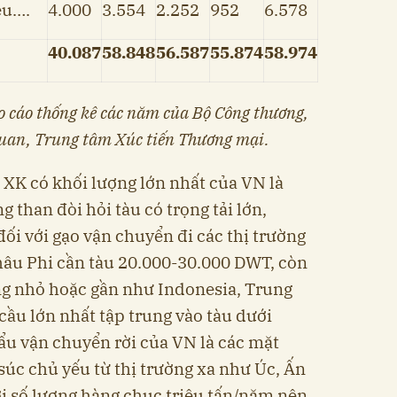
ệu….
4.000
3.554
2.252
952
6.578
40.087
58.848
56.587
55.874
58.974
o cáo thống kê các năm của Bộ Công thương,
uan, Trung tâm Xúc tiến Thương mại.
XK có khối lượng lớn nhất của VN là
g than đòi hỏi tàu có trọng tải lớn,
ối với gạo vận chuyển đi các thị trường
hâu Phi cần tàu 20.000-30.000 DWT, còn
ờng nhỏ hoặc gần như Indonesia, Trung
ầu lớn nhất tập trung vào tàu dưới
u vận chuyển rời của VN là các mặt
súc chủ yếu từ thị trường xa như Úc, Ấn
ới số lượng hàng chục triệu tấn/năm nên