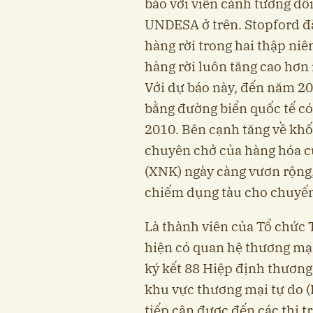
báo với viễn cảnh tương đố
UNDESA ở trên. Stopford đã
hàng rời trong hai thập ni
hàng rời luôn tăng cao hơ
Với dự báo này, đến năm 20
bằng đường biển quốc tế có t
2010. Bên cạnh tăng về kh
chuyên chở của hàng hóa cũ
(XNK) ngày càng vươn rộng,
chiếm dụng tàu cho chuyến 
Là thành viên của Tổ chức
hiện có quan hệ thương mại
ký kết 88 Hiệp định thương
khu vực thương mại tự do (
tiếp cận được đến các thị t