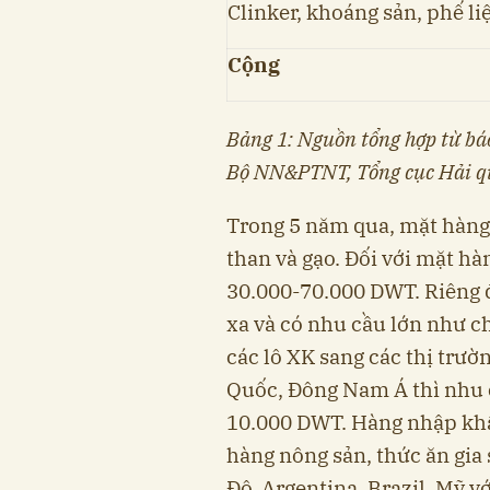
Clinker, khoáng sản, phế li
Cộng
Bảng 1: Nguồn tổng hợp từ bá
Bộ NN&PTNT, Tổng cục Hải q
Trong 5 năm qua, mặt hàng 
than và gạo. Đối với mặt hàn
30.000-70.000 DWT. Riêng đ
xa và có nhu cầu lớn như c
các lô XK sang các thị trư
Quốc, Đông Nam Á thì nhu c
10.000 DWT. Hàng nhập khẩ
hàng nông sản, thức ăn gia 
Độ, Argentina, Brazil, Mỹ v