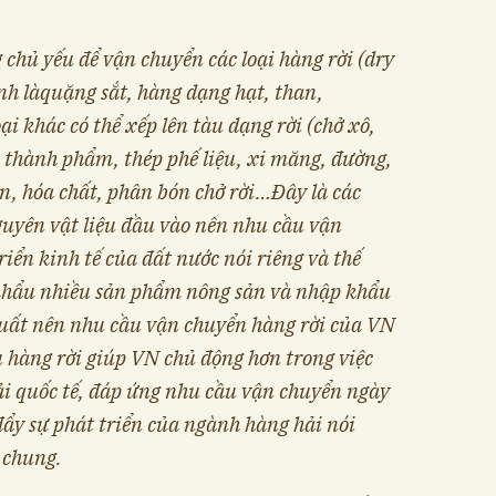
 chủ yếu để vận chuyển các loại hàng rời (d
ry
nh là
quặng sắt, hàng dạng hạt, than,
ại khác có thể xếp lên tàu dạng rời
(chở xô,
 thành phẩm, thép phế liệu, xi măng, đường,
n, hóa chất, phân bón
chở rời…
Đây là các
guyên vật liệu đầu vào nên nhu cầu vận
riển kinh tế của đất nước nói riêng và thế
 khẩu nhiều sản phẩm nông sản và nhập khẩu
xuất nên nhu cầu vận chuyển hàng rời của VN
àu hàng rời giúp VN chủ động hơn trong việc
ải quốc tế, đáp ứng nhu cầu vận chuyển ngày
đẩy sự phát triển của ngành hàng hải nói
 chung.