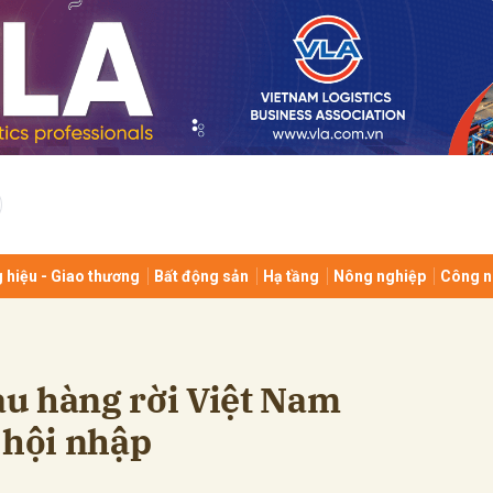
bình luận
 hiệu - Giao thương
Bất động sản
Hạ tầng
Nông nghiệp
Công n
Hủy
G
tàu hàng rời Việt Nam
 hội nhập