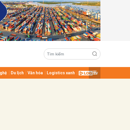
ghệ
Du lịch
Văn hóa
Logistics xanh
ửi