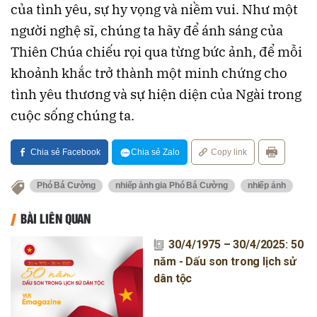
của tình yêu, sự hy vọng và niềm vui. Như một
người nghệ sĩ, chúng ta hãy để ánh sáng của
Thiên Chúa chiếu rọi qua từng bức ảnh, để mỗi
khoảnh khắc trở thành một minh chứng cho
tình yêu thương và sự hiện diện của Ngài trong
cuộc sống chúng ta.
Chia sẻ Facebook
Chia sẻ Zalo
Copy link
Phó Bá Cường
nhiếp ảnh gia Phó Bá Cường
nhiếp ảnh
BÀI LIÊN QUAN
30/4/1975 – 30/4/2025: 50
năm - Dấu son trong lịch sử
dân tộc