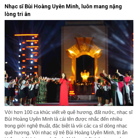
Nhạc sĩ Bùi Hoàng Uyên Minh, luôn mang nặng
lòng tri ân
Với hơn 100 ca khúc viết về quê hương, đất nước, nhạc sĩ
Bùi Hoàng Uyên Minh là cái tên được nhắc đến nhiều
trong giới nghệ thuật, đặc biệt là vói các ca sĩ dòng nhạc
quê hương. Với nhạc sỹ trẻ Bùi Hoàng Uyên Minh, tri ân