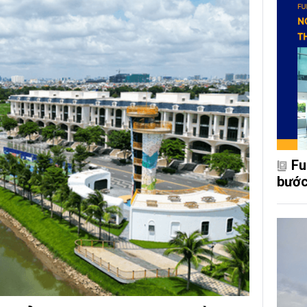
Fu
bước