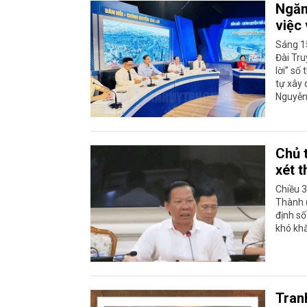
Ngăn
việc 
Sáng 1
Đài Tru
lời” số
tự xây
Nguyễn
Chủ 
xét 
Chiều 3
Thành 
định s
khó kh
Tranh