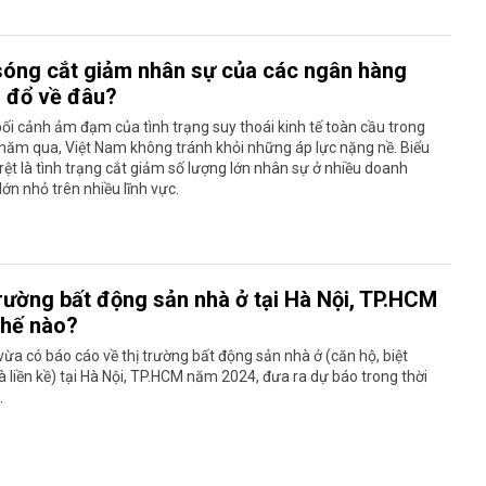
sóng cắt giảm nhân sự của các ngân hàng
 đổ về đâu?
ối cảnh ảm đạm của tình trạng suy thoái kinh tế toàn cầu trong
năm qua, Việt Nam không tránh khỏi những áp lực nặng nề. Biểu
 rệt là tình trạng cắt giảm số lượng lớn nhân sự ở nhiều doanh
lớn nhỏ trên nhiều lĩnh vực.
trường bất động sản nhà ở tại Hà Nội, TP.HCM
thế nào?
 vừa có báo cáo về thị trường bất động sản nhà ở (căn hộ, biệt
 liền kề) tại Hà Nội, TP.HCM năm 2024, đưa ra dự báo trong thời
.