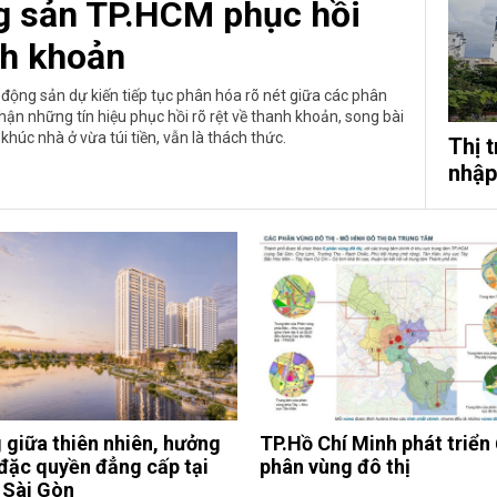
ng sản TP.HCM phục hồi
h khoản
 động sản dự kiến tiếp tục phân hóa rõ nét giữa các phân
hận những tín hiệu phục hồi rõ rệt về thanh khoản, song bài
húc nhà ở vừa túi tiền, vẫn là thách thức.
Thị 
nhập
 giữa thiên nhiên, hưởng
TP.Hồ Chí Minh phát triển 
 đặc quyền đẳng cấp tại
phân vùng đô thị
Sài Gòn