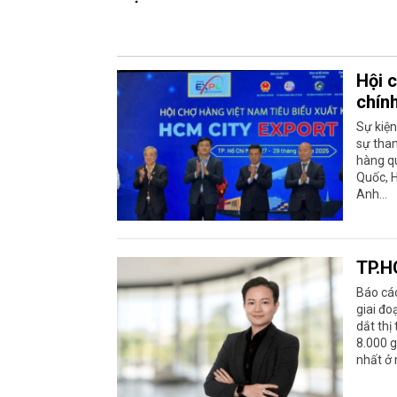
Hội 
chín
Sự kiệ
sự tha
hàng qu
Quốc, H
Anh…
TP.H
Báo cáo
giai đo
dắt thị
8.000 g
nhất ở 