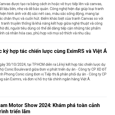
anvas được tạo ra bằng cách in hoặc vẽ trực tiếp lên vải canvas,
t liệu bền, nhẹ và dễ bảo quản. Công nghệ hiện đại giúp loại tranh
 hiện hình ảnh với độ sắc nét cao, màu sắc sống động, mang lại
c chân thực và cuốn hút. Điểm khác biệt của tranh Canvas so với
i tranh truyền thống là khả năng kết hợp giữa nghệ thuật và công
hờ đó, người tiêu dùng có thể dễ dàng tiếp cận những tác phẩm
nh cá nhân hóa cao, phù hợp với mọi sở thích và nhu cầu.
c ký hợp tác chiến lược cùng EximRS và Việt Á
ày 30/10/2024, tại TP.HCM diễn ra Lễ ký kết hợp tác chiến lược dự
hộ Conic Boulevard giữa Đơn vị phát triển dự án - Công ty CP XD ĐT
nh Phong Conic cùng Đơn vị Tiếp thị & phân phối dự án - Công ty CP
g sản Eximrs, và đơn vị hỗ trợ tài chính ngân hàng Việt Á.
nam Motor Show 2024: Khám phá toàn cảnh
trình triển lãm