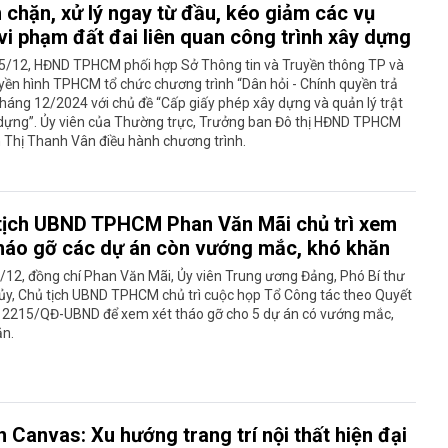
 chặn, xử lý ngay từ đầu, kéo giảm các vụ
vi phạm đất đai liên quan công trình xây dựng
5/12, HĐND TPHCM phối hợp Sở Thông tin và Truyền thông TP và
yền hình TPHCM tổ chức chương trình “Dân hỏi - Chính quyền trả
 tháng 12/2024 với chủ đề “Cấp giấy phép xây dựng và quản lý trật
 dựng”. Ủy viên của Thường trực, Trưởng ban Đô thị HĐND TPHCM
 Thị Thanh Vân điều hành chương trình.
tịch UBND TPHCM Phan Văn Mãi chủ trì xem
tháo gỡ các dự án còn vướng mắc, khó khăn
/12, đồng chí Phan Văn Mãi, Ủy viên Trung ương Đảng, Phó Bí thư
ủy, Chủ tịch UBND TPHCM chủ trì cuộc họp Tổ Công tác theo Quyết
ố 2215/QĐ-UBND để xem xét tháo gỡ cho 5 dự án có vướng mắc,
ăn.
 Canvas: Xu hướng trang trí nội thất hiện đại