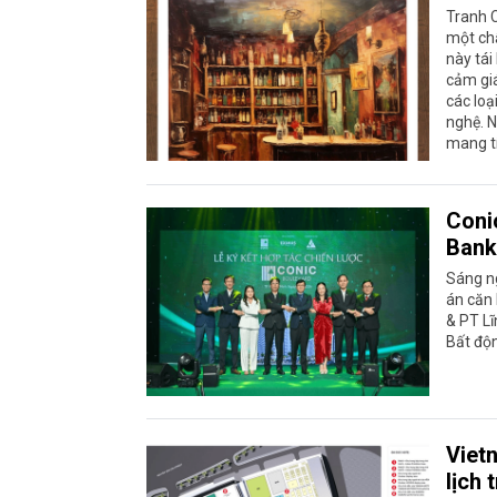
Tranh C
một chấ
này tái
cảm giá
các loạ
nghệ. N
mang tí
Coni
Bank
Sáng ng
án căn 
& PT Lĩ
Bất độn
Viet
lịch 