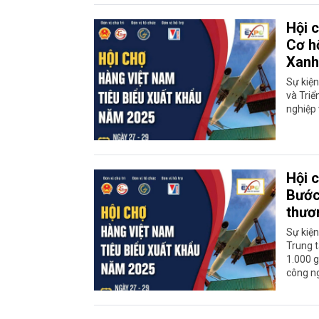
Hội 
Cơ h
Xanh
Sự kiện
và Triể
nghiệp 
Hội 
Bước
thươ
Sự kiện
Trung t
1.000 g
công ng