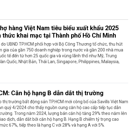
chợ hàng Việt Nam tiêu biểu xuất khẩu 2025
h thức khai mạc tại Thành phố Hồ Chí Minh
n do UBND TP.HCM phối hợp với Bộ Công Thương tổ chức, thu hút
m gia của gần 750 doanh nghiệp trong nước và gần 200 nhà mua
ốc tế đến từ hơn 25 quốc gia và vùng lãnh thổ như Mỹ, Trung
àn Quốc, Nhật Bản, Thái Lan, Singapore, Philippines, Malaysia,
CM: Căn hộ hạng B dẫn dắt thị trường
 thị trường bất động sản TP.HCM mới công bố của Savills Việt Nam
ạn quý 4/2024 cho thấy nguồn cung căn hộ cao cấp tiếp tục dẫn
 trường. Trong năm 2024, lượng bán căn hộ tăng 29% theo năm lên
iao dịch, dẫn dắt bởi căn hộ hạng B. Hạng B chiếm tỷ trọng cao
mức 67%, tiếp theo là hạng C với 28% và hạng A với 5%.