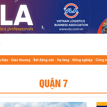
 hiệu - Giao thương
Bất động sản
Hạ tầng
Nông nghiệp
Công n
QUẬN 7