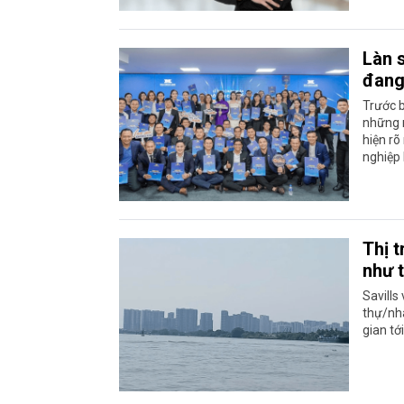
Làn 
đang
Trước b
những 
hiện rõ
nghiệp 
Thị 
như 
Savills
thự/nhà
gian tới