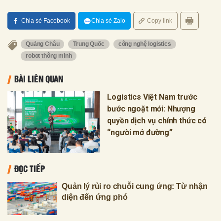
Chia sẻ Facebook
Chia sẻ Zalo
Copy link
Quảng Châu
Trung Quốc
công nghệ logistics
robot thông minh
BÀI LIÊN QUAN
Logistics Việt Nam trước
bước ngoặt mới: Nhượng
quyền dịch vụ chính thức có
“người mở đường”
ĐỌC TIẾP
Quản lý rủi ro chuỗi cung ứng: Từ nhận
diện đến ứng phó