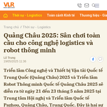
Thời sự - Logistics
Toàn cảnh Kinh tế
Thương hiệu - Gi
bình luận
Trang chủ
Thời sự - Logistics
Quảng Châu 2025: Sân chơi toàn
cầu cho công nghệ logistics và
robot thông minh
Lê Trung
19/05/2025 11:36
Triển lãm Công nghệ và Thiết bị Vận tải Quốc tế
Hủy
G
Trung Quốc (Quảng Châu) 2025 và Triển lãm
Robot Thông minh Quốc tế Quảng Châu 2025 sẽ
diễn ra từ ngày 21 đến 23 tháng 5 năm 2025 tại
Trung tâm Hội nghị và Triển lãm Quốc tế
Pazhou, Quảng Châu, Trung Quốc. Đây là hai sự