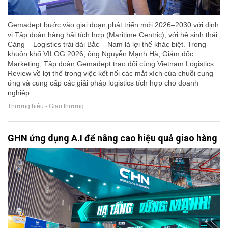
Gemadept bước vào giai đoạn phát triển mới 2026–2030 với định
vị Tập đoàn hàng hải tích hợp (Maritime Centric), với hệ sinh thái
Cảng – Logistics trải dài Bắc – Nam là lợi thế khác biệt. Trong
khuôn khổ VILOG 2026, ông Nguyễn Mạnh Hà, Giám đốc
Marketing, Tập đoàn Gemadept trao đổi cùng Vietnam Logistics
Review về lợi thế trong việc kết nối các mắt xích của chuỗi cung
ứng và cung cấp các giải pháp logistics tích hợp cho doanh
nghiệp.
Thương hiệu - Giao thương
GHN ứng dụng A.I để nâng cao hiệu quả giao hàng