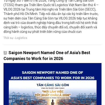
Từ ngày 30/7 đến 01/8/2026, Tổng Công ty Tân Cảng Sài Gòn
(TCSG) tham gia Triển lãm Quốc tế Logistics Việt Nam lần thứ 4 –
VILOG 2026 tại Trung tâm Hội nghị và Triển lãm Sài Gòn (SECC),
Thành phố Hồ Chí Minh. Tiếp nối dấu ấn tại các kỳ triển lãm trước,
sự hiện diện của Tân Cảng Sài Gòn tại VILOG 2026 tiếp tục khẳng
định vai trò của doanh nghiệp hàng đầu trong kết nối hệ sinh thái
cảng biển – logistics, thúc đẩy chuyển đổi số, chuyển đổi xanh và
đồng hành cùng sự phát triển bền vững của chuỗi cun
Thời sự - Logistics
Saigon Newport Named One of Asia's Best
Companies to Work for in 2026