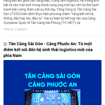
năng liên kết giữa các cảng biển, trung tâm logistics, hệ thống kho
bãi và các mắt xích trong chuỗi cung ứng mới tạo nên lợi thế cạnh
tranh bền vững. Bám sát xu thế này, Tổng Công ty Tân Cảng Sài
Gòn (TCSG) kiên định thực hiện phương châm "tăng kết nối hệ
thống, đẩy hợp tác, đầu tư". Hai sự kiện ký kết hợp tác của Cảng
Container Quốc tế Tân Cảng Hải Phòng (TC-HICT) và
Thời sự - Logistics
Tân Cảng Sài Gòn - Cảng Phước An: Từ một
điểm kết nối đến hệ sinh thái logistics mới của
phía Nam