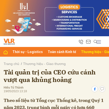
bình luận
Thời sự - Logistics
Toàn cảnh Kinh tế
Thương hiệu - Gi
Trang chủ
Thương hiệu - Giao thương
Tài quản trị của CEO cứu cánh
Hủy
G
vượt qua khủng hoảng
Hiếu Tú Thành
19/05/2023 13:18
Theo số liệu từ Tổng cục Thống kê, trong Quý 1
năm 2023, trung bình mỗi ngày có hơn 660