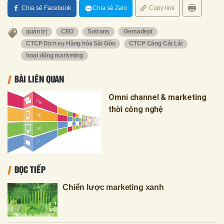
Chia sẻ Facebook
Chia sẻ Zalo
Copy link
quản trị
CEO
Sotrans
Gemadept
CTCP Dịch vụ Hàng hóa Sài Gòn
CTCP Cảng Cát Lái
hoạt động marketing
BÀI LIÊN QUAN
Omni channel & marketing
thời công nghệ
ĐỌC TIẾP
Chiến lược marketing xanh