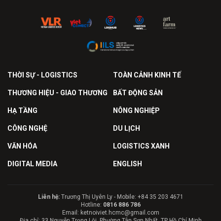
THỜI SỰ - LOGISTICS
TOÀN CẢNH KINH TẾ
THƯƠNG HIỆU - GIAO THƯƠNG
BẤT ĐỘNG SẢN
HẠ TẦNG
NÔNG NGHIỆP
CÔNG NGHỆ
DU LỊCH
VĂN HÓA
LOGISTICS XANH
DIGITAL MEDIA
ENGLISH
Liên hệ:
Trương Thị Uyên Ly - Mobile: +84 35 203 4671
Hotline:
0816 886 786
Email: ketnoiviet.hcmc@gmail.com
Địa chỉ: 33 Nguyễn Trọng Lội, Phường Tân Sơn Nhất, TP Hồ Chí Minh