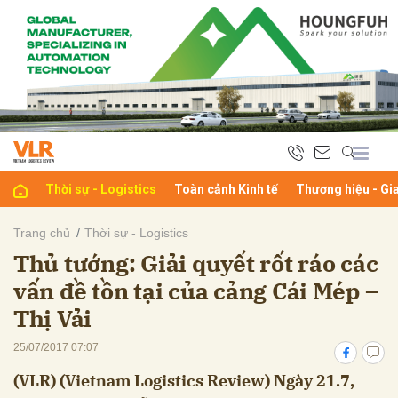
bình luận
Thời sự - Logistics
Toàn cảnh Kinh tế
Thương hiệu - Gi
Trang chủ
Thời sự - Logistics
Thủ tướng: Giải quyết rốt ráo các
Hủy
G
vấn đề tồn tại của cảng Cái Mép –
Thị Vải
25/07/2017 07:07
(VLR) (Vietnam Logistics Review) Ngày 21.7,