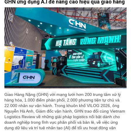
GHN ứng dụng A.I để nâng cao hiệu quả giao hàng
Giao Hàng Nặng (GHN) với mạng lưới hơn 200 trung tâm xử lý
hàng hóa, 1.000 điểm phân phối, 2.000 phương tiện tự chủ và
22.000 nhân sự vận hành. Trong khuôn khổ VILOG 2026, ông
Nguyễn Hà Anh, Giám đốc vận hành, GHN trao đổi cùng Vietnam
Logistics Review về những giải pháp logistics nổi bật dành cho
doanh nghiệp trong lĩnh vực phân phối và bán lẻ, về việc ứng
dụng dữ liệu và trí tuệ nhân tạo (AI) để tối ưu hoạt động vận