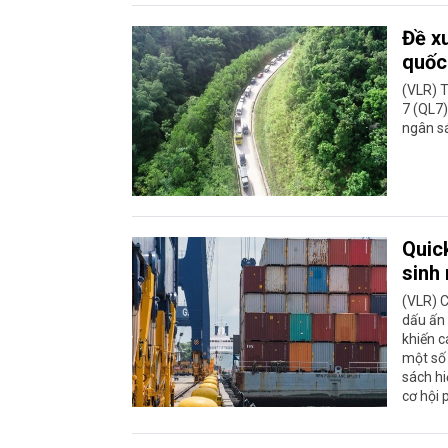
Đề xu
quốc 
(VLR) T
7 (QL7)
ngân sá
Quic
sinh
(VLR) C
dấu ấn 
khiến c
một số 
sách hi
cơ hội 