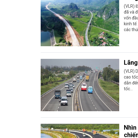
(VLR) 
đã và đ
vốn đầu
kinh tế
các thứ
Lãng 
(VLR) D
cao tốc
dẫn đến
tốc…
Nhìn
chiế