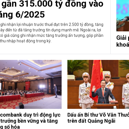
gần 315.000 tỷ đồng vào
háng 6/2025
i nhận lợi nhuận trước thuế đạt trên 2.500 tỷ đồng, tăng
ày đến từ đà tăng trưởng tín dụng mạnh mẽ. Ngoài ra, lợi
 có giá cũng ghi nhận mức tăng trưởng ấn tượng, góp phần
Giải
thu nhập hoạt động trong kỳ.
khoá
combank duy trì động lực
Dấu ấn Bí thư Võ Văn Thư
 trưởng bền vững và tăng
trên đất Quảng Ngãi
g số hóa