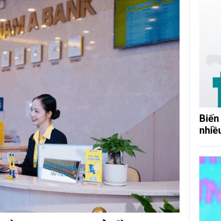
Biến
nhiề