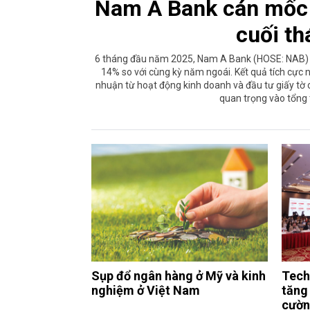
Nam A Bank cán mốc 
cuối t
6 tháng đầu năm 2025, Nam A Bank (HOSE: NAB) gh
14% so với cùng kỳ năm ngoái. Kết quả tích cực n
nhuận từ hoạt động kinh doanh và đầu tư giấy tờ
quan trọng vào tổng 
Sụp đổ ngân hàng ở Mỹ và kinh
Tech
nghiệm ở Việt Nam
tăng
cườn