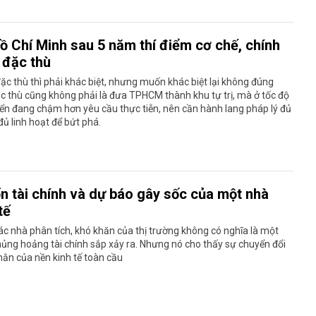
Hồ Chí Minh sau 5 năm thí điểm cơ chế, chính
 đặc thù
c thù thì phải khác biệt, nhưng muốn khác biệt lại không đúng
ặc thù cũng không phải là đưa TPHCM thành khu tự trị, mà ở tốc độ
iển đang chậm hơn yêu cầu thực tiễn, nên cần hành lang pháp lý đủ
ủ linh hoạt để bứt phá.
ổn tài chính và dự báo gây sốc của một nhà
tế
c nhà phân tích, khó khăn của thị trường không có nghĩa là một
ủng hoảng tài chính sắp xảy ra. Nhưng nó cho thấy sự chuyển đổi
ằn của nền kinh tế toàn cầu