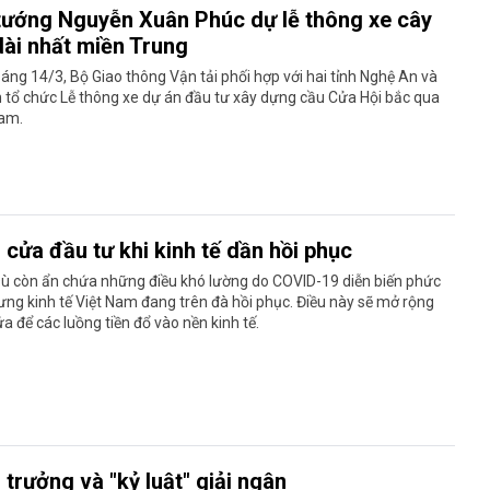
tướng Nguyễn Xuân Phúc dự lễ thông xe cây
dài nhất miền Trung
áng 14/3, Bộ Giao thông Vận tải phối hợp với hai tỉnh Nghệ An và
 tổ chức Lễ thông xe dự án đầu tư xây dựng cầu Cửa Hội bắc qua
am.
cửa đầu tư khi kinh tế dần hồi phục
Dù còn ẩn chứa những điều khó lường do COVID-19 diễn biến phức
ưng kinh tế Việt Nam đang trên đà hồi phục. Điều này sẽ mở rộng
a để các luồng tiền đổ vào nền kinh tế.
trưởng và "kỷ luật" giải ngân