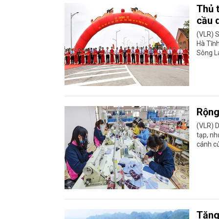
Thủ 
cầu 
(VLR) S
Hà Tĩnh
Sông L
Rộng 
(VLR) 
tạp, nh
cánh cử
Tăng 