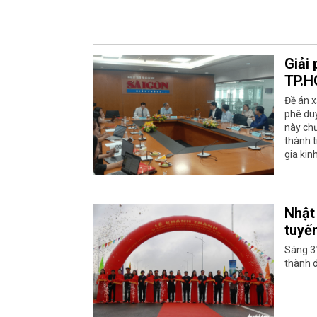
Giải 
TP.
Đề án x
phê duy
này chư
thành t
gia kin
Nhật
tuyế
Sáng 31
thành 