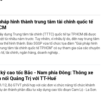
pháp hình thành trung tâm tài chính quốc tế
HCM
ây dựng Trung tâm tài chính (TTTC) quốc tế tại TP.HCM đã được
ệt từ nhiều năm trước. Tuy nhiên, vì nhiều lý do, đến nay trung tâm
a thể hình thành. Báo SGGP vừa tổ chức tọa đàm “Giải pháp hình
rung tâm tài chính quốc tế TP.HCM” có sự tham gia của các chuyên
h tế, tài chính, ngân hàng, doanh nghiệp…
 ký cao tốc Bắc - Nam phía Đông: Thông xe
n nối Quảng Trị với TT-Huế
/12, Bộ GTVT phối hợp với các đơn vị chức năng tổ chức khánh
dự án thành phần đầu tư xây dựng cao tốc đoạn Cam Lộ - La Sơn.