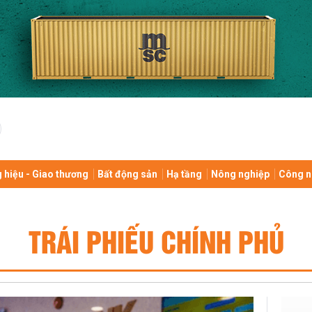
 hiệu - Giao thương
Bất động sản
Hạ tầng
Nông nghiệp
Công n
TRÁI PHIẾU CHÍNH PHỦ