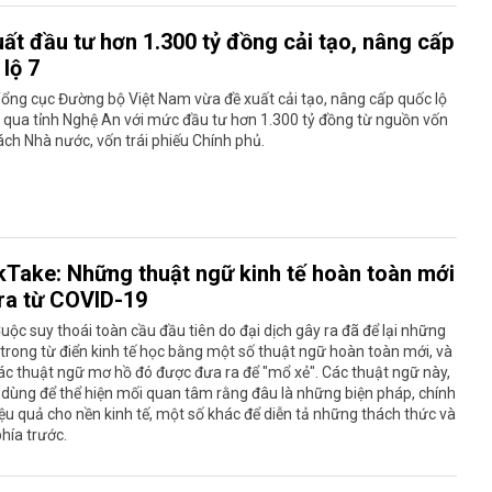
ất đầu tư hơn 1.300 tỷ đồng cải tạo, nâng cấp
lộ 7
ổng cục Đường bộ Việt Nam vừa đề xuất cải tạo, nâng cấp quốc lộ
 qua tỉnh Nghệ An với mức đầu tư hơn 1.300 tỷ đồng từ nguồn vốn
ch Nhà nước, vốn trái phiếu Chính phủ.
kTake: Những thuật ngữ kinh tế hoàn toàn mới
 ra từ COVID-19
uộc suy thoái toàn cầu đầu tiên do đại dịch gây ra đã để lại những
trong từ điển kinh tế học bằng một số thuật ngữ hoàn toàn mới, và
ác thuật ngữ mơ hồ đó được đưa ra để "mổ xẻ". Các thuật ngữ này,
dùng để thể hiện mối quan tâm rằng đâu là những biện pháp, chính
ệu quả cho nền kinh tế, một số khác để diễn tả những thách thức và
phía trước.