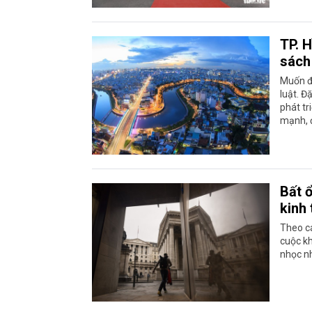
TP. 
sách
Muốn đặ
luật. Đ
phát tr
mạnh, đ
Bất 
kinh 
Theo cá
cuộc kh
nhọc nh