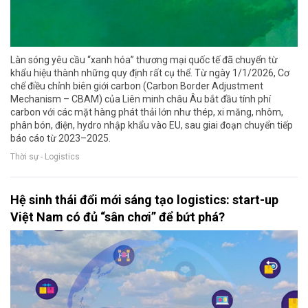
Làn sóng yêu cầu “xanh hóa” thương mại quốc tế đã chuyển từ
khẩu hiệu thành những quy định rất cụ thể. Từ ngày 1/1/2026, Cơ
chế điều chỉnh biên giới carbon (Carbon Border Adjustment
Mechanism – CBAM) của Liên minh châu Âu bắt đầu tính phí
carbon với các mặt hàng phát thải lớn như thép, xi măng, nhôm,
phân bón, điện, hydro nhập khẩu vào EU, sau giai đoạn chuyển tiếp
báo cáo từ 2023–2025.
Thời sự - Logistics
Hệ sinh thái đổi mới sáng tạo logistics: start-up
Việt Nam có đủ “sân chơi” để bứt phá?