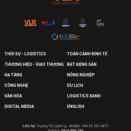
THỜI SỰ - LOGISTICS
TOÀN CẢNH KINH TẾ
THƯƠNG HIỆU - GIAO THƯƠNG
BẤT ĐỘNG SẢN
HẠ TẦNG
NÔNG NGHIỆP
CÔNG NGHỆ
DU LỊCH
VĂN HÓA
LOGISTICS XANH
DIGITAL MEDIA
ENGLISH
Liên hệ:
Trương Thị Uyên Ly - Mobile: +84 35 203 4671
Hotline:
0816 886 786