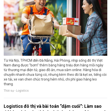
Từ Hà Nội, TPHCM đến Đà Nẵng, Hải Phòng, nhịp sống đô thị Việt
Nam đang được “bơm” thêm bằng hàng triệu đơn hàng mỗi ngày
từ thương mại điện tử, giao đồ ăn, mua sắm online. Hàng hóa di
chuyển nhanh chưa từng có, nhưng kèm theo đó là kẹt xe, tiếng còi
xe tải, xe van chen chúc trong hẻm nhỏ, chi phí giao hàng leo
thang.
Thời sự - Logistics
Logistics đô thị và bài toán “dặm cuối”: Làm sao