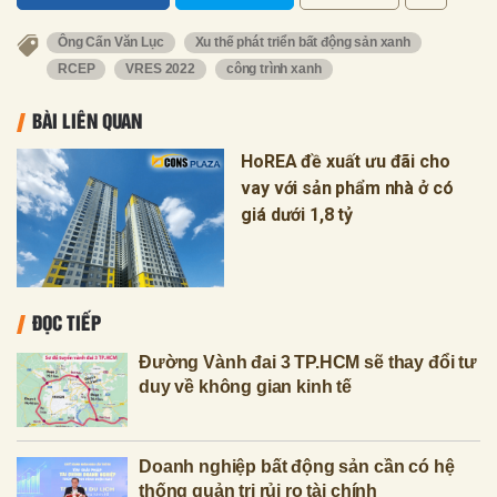
Ông Cấn Văn Lục
Xu thế phát triển bất động sản xanh
RCEP
VRES 2022
công trình xanh
BÀI LIÊN QUAN
HoREA đề xuất ưu đãi cho
vay với sản phẩm nhà ở có
giá dưới 1,8 tỷ
ĐỌC TIẾP
Đường Vành đai 3 TP.HCM sẽ thay đổi tư
duy về không gian kinh tế
Doanh nghiệp bất động sản cần có hệ
thống quản trị rủi ro tài chính