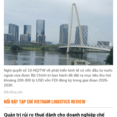
Nghị quyết số 10-NQ/TW về phát triển kinh tế có vốn đầu tư nước
ngoài vừa được Bộ Chính trị ban hành đã đặt ra mục tiêu thu hút
khoảng 200-300 tỷ USD vốn FDI đăng ký trong giai đoạn 2026-
2030.
Bất động sản
NỔI BẬT TẠP CHÍ VIETNAM LOGISTICS REVIEW
Quản trị rủi ro thuế dành cho doanh nghiệp chế