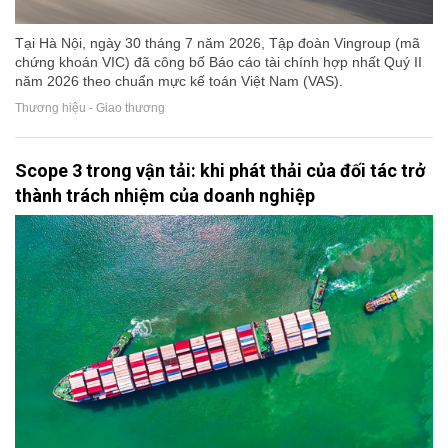
Tại Hà Nội, ngày 30 tháng 7 năm 2026, Tập đoàn Vingroup (mã
chứng khoán VIC) đã công bố Báo cáo tài chính hợp nhất Quý II
năm 2026 theo chuẩn mực kế toán Việt Nam (VAS).
Thương hiệu - Giao thương
Scope 3 trong vận tải: khi phát thải của đối tác trở
thành trách nhiệm của doanh nghiệp