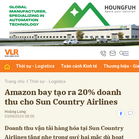
bình luận
Thời sự - Logistics
Toàn cảnh Kinh tế
Thương hiệu - Gi
Trang chủ
Thời sự - Logistics
Amazon bay tạo ra 20% doanh
Hủy
G
thu cho Sun Country Airlines
Hoàng Long
03/08/2024 08:00
Doanh thu vận tải hàng hóa tại Sun Country
Airlines tăng nhẹ trong quý hai mặc dù hoạt