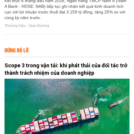
Kết thúc 6 tháng đầu năm 2026, Ngân hàng TMCP Nam Á (Nam
A Bank - HOSE: NAB) tiếp tục ghi nhận kết quả kinh doanh tích
cực với lợi nhuận trước thuế đạt 3.159 tỷ đồng, tăng 25% so với
cùng kỳ năm trước.
Thương hiệu - Giao thương
ĐỪNG BỎ LỠ
Scope 3 trong vận tải: khi phát thải của đối tác trở
thành trách nhiệm của doanh nghiệp