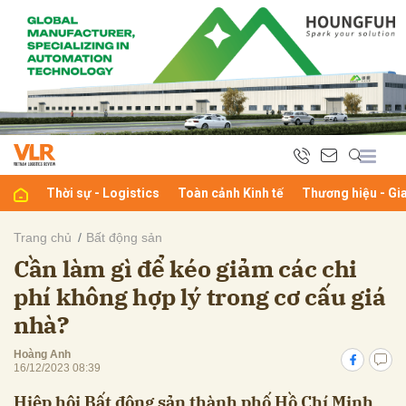
bình luận
Thời sự - Logistics
Toàn cảnh Kinh tế
Thương hiệu - Gi
Trang chủ
Bất động sản
Cần làm gì để kéo giảm các chi
Hủy
G
phí không hợp lý trong cơ cấu giá
nhà?
Hoàng Anh
16/12/2023 08:39
Hiệp hội Bất động sản thành phố Hồ Chí Minh