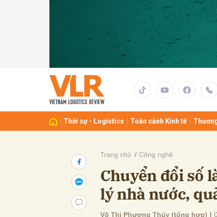
Gửi 
Thời sự - Logistics
Toàn cảnh Kinh tế
Thương
Trang chủ
Công nghệ
Chuyển đổi số l
lý nhà nước, quả
Võ Thị Phương Thủy (tổng hợp)
|