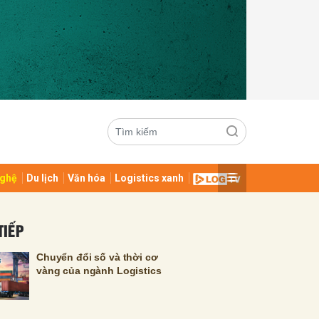
ghệ
Du lịch
Văn hóa
Logistics xanh
ửi
TIẾP
Chuyển đổi số và thời cơ
vàng của ngành Logistics