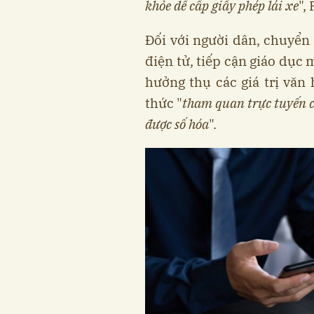
khỏe dể cấp giấy phép lái xe
",
Đối với người dân, chuyển 
điện tử, tiếp cận giáo dục
hưởng thụ các giá trị văn 
thức "
tham quan trực tuyến c
được số hóa
".