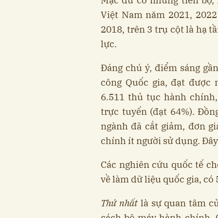
Mặc dù có những tiến bộ,
Việt Nam năm 2021, 2022 
2018, trên 3 trụ cột là hạ 
lực.
Đáng chú ý, điểm sáng gần
công Quốc gia, đạt được 
6.511 thủ tục hành chính
trực tuyến (đạt 64%). Đồng
ngành đã cắt giảm, đơn gi
chính ít người sử dụng. Đây
Các nghiên cứu quốc tế ch
về làm dữ liệu quốc gia, có
Thứ nhất
là sự quan tâm củ
cách bộ máy hành chính. C