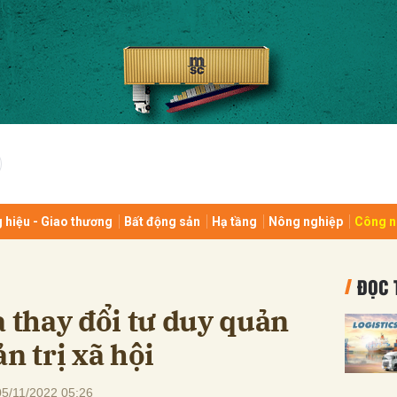
bình luận
 hiệu - Giao thương
Bất động sản
Hạ tầng
Nông nghiệp
Công n
Hủy
G
ĐỌC 
à thay đổi tư duy quản
n trị xã hội
05/11/2022 05:26