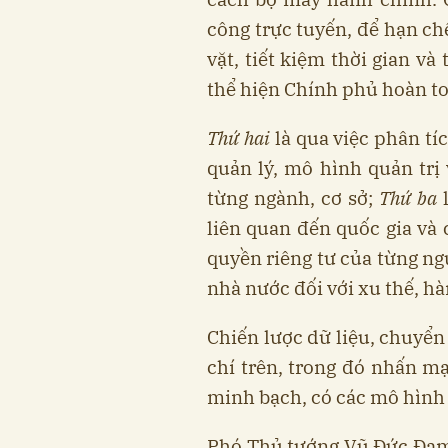
công trực tuyến, để hạn ch
vặt, tiết kiệm thời gian v
thể hiện Chính phủ hoàn to
Thứ hai
là qua việc phân tí
quản lý, mô hình quản trị
từng ngành, cơ sở;
Thứ ba
liên quan đến quốc gia và 
quyền riêng tư của từng ng
nhà nước đối với xu thế, hà
Chiến lược dữ liệu, chuyển
chí trên, trong đó nhấn m
minh bạch, có các mô hình
Phó Thủ tướng Vũ Đức Đam 