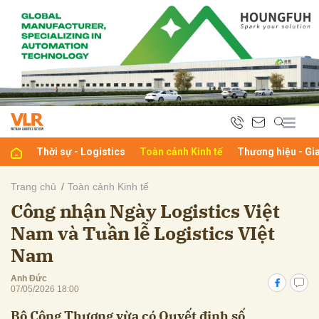
bình luận
Thời sự - Logistics
Toàn cảnh Kinh tế
Thương hiệu - Gi
Trang chủ
Toàn cảnh Kinh tế
Công nhận Ngày Logistics Việt
Hủy
G
Nam và Tuần lễ Logistics VIệt
Nam
Anh Đức
07/05/2026 18:00
Bộ Công Thương vừa có Quyết định số