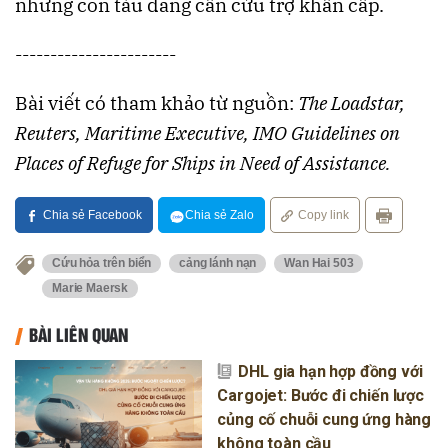
những con tàu đang cần cứu trợ khẩn cấp.
-----------------------
Bài viết có tham khảo từ nguồn:
The Loadstar,
Reuters, Maritime Executive, IMO Guidelines on
Places of Refuge for Ships in Need of Assistance.
Chia sẻ Facebook
Chia sẻ Zalo
Copy link
Cứu hỏa trên biển
cảng lánh nạn
Wan Hai 503
Marie Maersk
BÀI LIÊN QUAN
DHL gia hạn hợp đồng với
Cargojet: Bước đi chiến lược
củng cố chuỗi cung ứng hàng
không toàn cầu