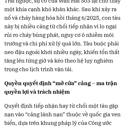
Trái ngược, sự cố của Wan Hai 503 lại cho thấy
một khía cạnh khó khăn khác. Sau khi xảy ra
nổ và cháy hàng hóa hồi tháng 6/2025, con tàu
này bị nhiều cảng từ chối tiếp nhận vì lo ngại
rủi ro cháy bùng phát, nguy cơ ô nhiễm môi
trường và chi phí xử lý quá lớn. Tàu buộc phải
neo đậu ngoài khơi nhiều ngày, khiến tổn thất
tăng lên từng giờ và kéo theo hệ lụy nghiêm
trọng cho lịch trình vận tải.
Quyền quyết định “mở cửa” cảng – ma trận
quyền lợi và trách nhiệm
Quyết định tiếp nhận hay từ chối một tàu gặp
nạn vào “cảng lánh nạn” thuộc về quốc gia ven
biển, dựa trên khung pháp lý của Công ước