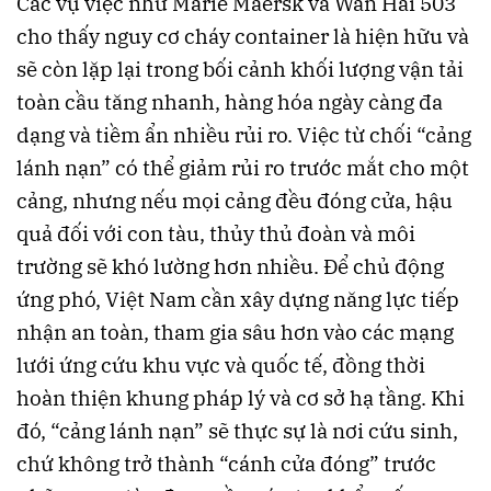
Các vụ việc như Marie Maersk và Wan Hai 503
cho thấy nguy cơ cháy container là hiện hữu và
sẽ còn lặp lại trong bối cảnh khối lượng vận tải
toàn cầu tăng nhanh, hàng hóa ngày càng đa
dạng và tiềm ẩn nhiều rủi ro. Việc từ chối “cảng
lánh nạn” có thể giảm rủi ro trước mắt cho một
cảng, nhưng nếu mọi cảng đều đóng cửa, hậu
quả đối với con tàu, thủy thủ đoàn và môi
trường sẽ khó lường hơn nhiều. Để chủ động
ứng phó, Việt Nam cần xây dựng năng lực tiếp
nhận an toàn, tham gia sâu hơn vào các mạng
lưới ứng cứu khu vực và quốc tế, đồng thời
hoàn thiện khung pháp lý và cơ sở hạ tầng. Khi
đó, “cảng lánh nạn” sẽ thực sự là nơi cứu sinh,
chứ không trở thành “cánh cửa đóng” trước