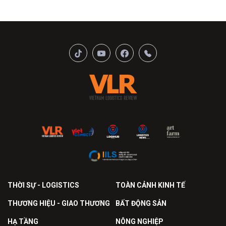
THỜI SỰ - LOGISTICS
TOÀN CẢNH KINH TẾ
THƯƠNG HIỆU - GIAO THƯƠNG
BẤT ĐỘNG SẢN
HẠ TẦNG
NÔNG NGHIỆP