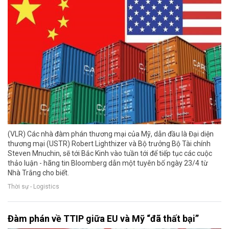
(VLR) Các nhà đàm phán thương mại của Mỹ, dẫn đầu là Đại diện
thương mại (USTR) Robert Lighthizer và Bộ trưởng Bộ Tài chính
Steven Mnuchin, sẽ tới Bắc Kinh vào tuần tới để tiếp tục các cuộc
thảo luận - hãng tin Bloomberg dẫn một tuyên bố ngày 23/4 từ
Nhà Trắng cho biết.
Thời sự - Logistics
Đàm phán về TTIP giữa EU và Mỹ “đã thất bại”