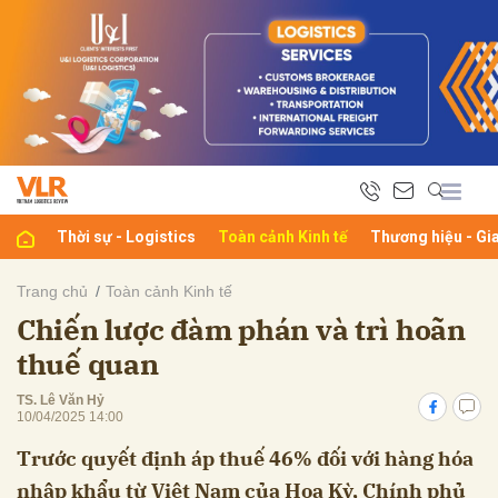
bình luận
Thời sự - Logistics
Toàn cảnh Kinh tế
Thương hiệu - Gi
Trang chủ
Toàn cảnh Kinh tế
Chiến lược đàm phán và trì hoãn
Hủy
G
thuế quan
TS. Lê Văn Hỷ
10/04/2025 14:00
Trước quyết định áp thuế 46% đối với hàng hóa
nhập khẩu từ Việt Nam của Hoa Kỳ, Chính phủ