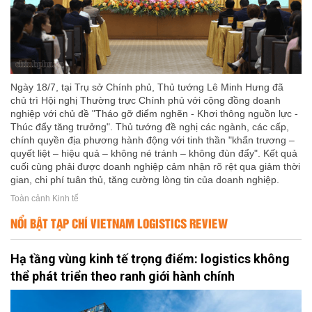
Ngày 18/7, tại Trụ sở Chính phủ, Thủ tướng Lê Minh Hưng đã
chủ trì Hội nghị Thường trực Chính phủ với cộng đồng doanh
nghiệp với chủ đề "Tháo gỡ điểm nghẽn - Khơi thông nguồn lực -
Thúc đẩy tăng trưởng". Thủ tướng đề nghị các ngành, các cấp,
chính quyền địa phương hành động với tinh thần "khẩn trương –
quyết liệt – hiệu quả – không né tránh – không đùn đẩy". Kết quả
cuối cùng phải được doanh nghiệp cảm nhận rõ rệt qua giảm thời
gian, chi phí tuân thủ, tăng cường lòng tin của doanh nghiệp.
Toàn cảnh Kinh tế
NỔI BẬT TẠP CHÍ VIETNAM LOGISTICS REVIEW
Hạ tầng vùng kinh tế trọng điểm: logistics không
thể phát triển theo ranh giới hành chính