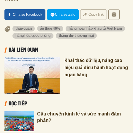
Chia sẻ Facebook
Chia sẻ Zalo
Copy link
thuế quan
áp thuế 46%
hàng hóa nhập khẩu từ Việt Nam
hàng hóa quốc phòng
thặng dư thương mại
BÀI LIÊN QUAN
Khai thác dữ liệu, nâng cao
hiệu quả điều hành hoạt động
ngân hàng
ĐỌC TIẾP
Câu chuyện kinh tế và sức mạnh đàm
phán?