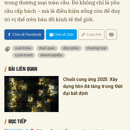
trong thương mại toàn cầu. Đó không chỉ là yêu
cầu cấp bách – mà là điều kiện sống còn để duy
trì vị thế trên bản đồ kinh tế thế giới.
Chia sẻ Facebook
Chia sẻ Zalo
Copy link
xuất khẩu
thuế quan
đàm phán
thương mại
cạnh tranh
doanh nghiệp
BÀI LIÊN QUAN
Chuỗi cung ứng 2025: Xây
dựng hòn đá tảng trong thời
đại bất định
ĐỌC TIẾP