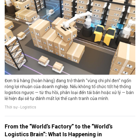
Đơn trả hàng (hoàn hàng) đang trở thành "vùng chi phí đen" ngốn
ròng lợi nhuận của doanh nghiệp. Nếu không tổ chức tốt hệ thống
logistics ngược — từ thu hồi, phân loại đến tái bán hoặc xử lý — bán
lẻ hiện đại sẽ tự đánh mất lợi thế cạnh tranh của mình.
Thời sự - Logistics
From the “World’s Factory” to the “World’s
Logistics Brain”: What Is Happening in