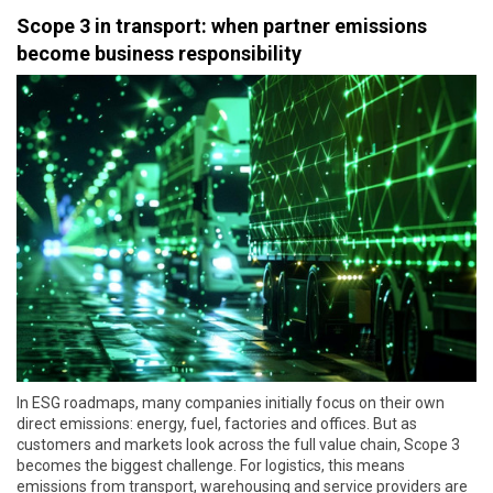
Scope 3 in transport: when partner emissions
become business responsibility
In ESG roadmaps, many companies initially focus on their own
direct emissions: energy, fuel, factories and offices. But as
customers and markets look across the full value chain, Scope 3
becomes the biggest challenge. For logistics, this means
emissions from transport, warehousing and service providers are