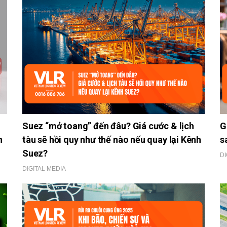
Suez “mở toang” đến đâu? Giá cước & lịch
G
n
tàu sẽ hồi quy như thế nào nếu quay lại Kênh
s
Suez?
DI
DIGITAL MEDIA