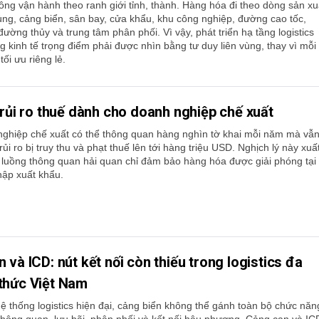
hông vận hành theo ranh giới tỉnh, thành. Hàng hóa đi theo dòng sản xu
ùng, cảng biển, sân bay, cửa khẩu, khu công nghiệp, đường cao tốc,
ường thủy và trung tâm phân phối. Vì vậy, phát triển hạ tầng logistics
g kinh tế trọng điểm phải được nhìn bằng tư duy liên vùng, thay vì mỗi
ối ưu riêng lẻ.
 rủi ro thuế dành cho doanh nghiệp chế xuất
ghiệp chế xuất có thể thông quan hàng nghìn tờ khai mỗi năm mà vẫ
ủi ro bị truy thu và phạt thuế lên tới hàng triệu USD. Nghịch lý này xuấ
c luồng thông quan hải quan chỉ đảm bảo hàng hóa được giải phóng tại
hập xuất khẩu.
 và ICD: nút kết nối còn thiếu trong logistics đa
thức Việt Nam
ệ thống logistics hiện đại, cảng biển không thể gánh toàn bộ chức năn
hông quan, lưu bãi, phân phối và kết nối hậu phương. Cảng cạn và IC