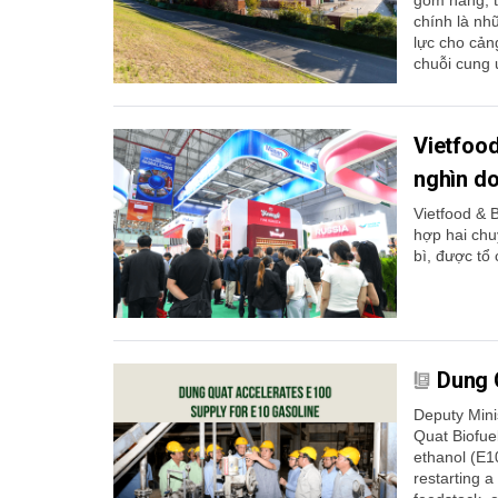
chính là nh
lực cho cản
chuỗi cung 
Vietfoo
nghìn do
Vietfood & 
hợp hai chu
bì, được tổ 
Dung 
Deputy Mini
Quat Biofuel
ethanol (E1
restarting a 