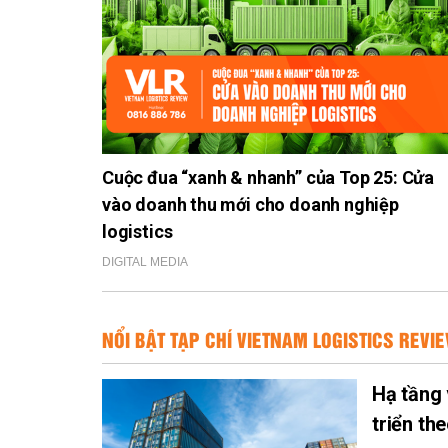
Cuộc đua “xanh & nhanh” của Top 25: Cửa
vào doanh thu mới cho doanh nghiệp
logistics
DIGITAL MEDIA
NỔI BẬT TẠP CHÍ VIETNAM LOGISTICS REVI
Hạ tầng 
triển th