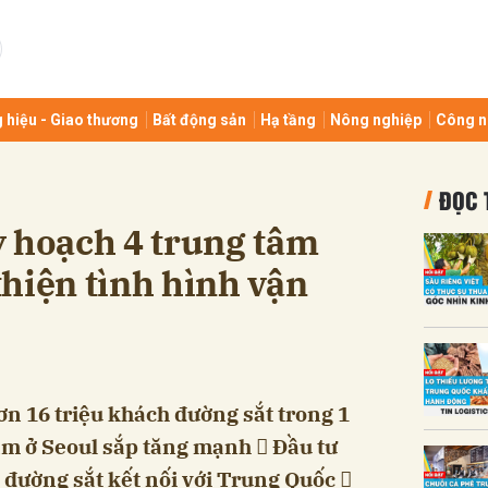
bình luận
 hiệu - Giao thương
Bất động sản
Hạ tầng
Nông nghiệp
Công n
ĐỌC 
y hoạch 4 trung tâm
 thiện tình hình vận
Hủy
G
n 16 triệu khách đường sắt trong 1
ầm ở Seoul sắp tăng mạnh  Đầu tư
 đường sắt kết nối với Trung Quốc 