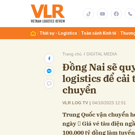
Gửi 
Thời sự - Logistics
Toàn cảnh Kinh tế
Thương
Trang chủ
DIGITAL MEDIA
Đồng Nai sẽ qu
logistics để cải
chuyển
VLR LOG TV
|
04/10/2023 12:51
Trung Quốc vận chuyển hơ
ngày  Giá vé tàu điện ng
100.000 tỷ đồng làm tuyến