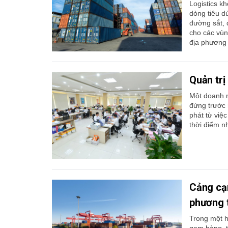
Logistics k
dòng tiêu d
đường sắt, đ
cho các vùn
địa phương t
Quản trị
Một doanh n
đứng trước r
phát từ việ
thời điểm n
Cảng cạn
phương 
Trong một h
gom hàng, t