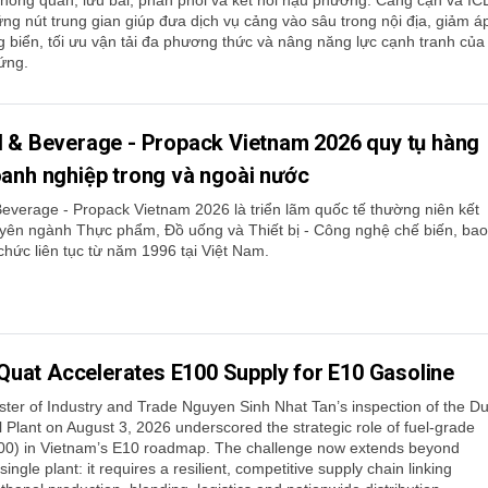
ững nút trung gian giúp đưa dịch vụ cảng vào sâu trong nội địa, giảm á
g biển, tối ưu vận tải đa phương thức và nâng năng lực cạnh tranh của
ứng.
d & Beverage - Propack Vietnam 2026 quy tụ hàng
anh nghiệp trong và ngoài nước
Beverage - Propack Vietnam 2026 là triển lãm quốc tế thường niên kết
yên ngành Thực phẩm, Đồ uống và Thiết bị - Công nghệ chế biến, bao
chức liên tục từ năm 1996 tại Việt Nam.
Quat Accelerates E100 Supply for E10 Gasoline
ster of Industry and Trade Nguyen Sinh Nhat Tan’s inspection of the D
 Plant on August 3, 2026 underscored the strategic role of fuel-grade
00) in Vietnam’s E10 roadmap. The challenge now extends beyond
single plant: it requires a resilient, competitive supply chain linking