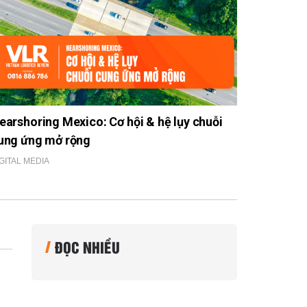
earshoring Mexico: Cơ hội & hệ lụy chuỗi
ung ứng mở rộng
GITAL MEDIA
ĐỌC NHIỀU